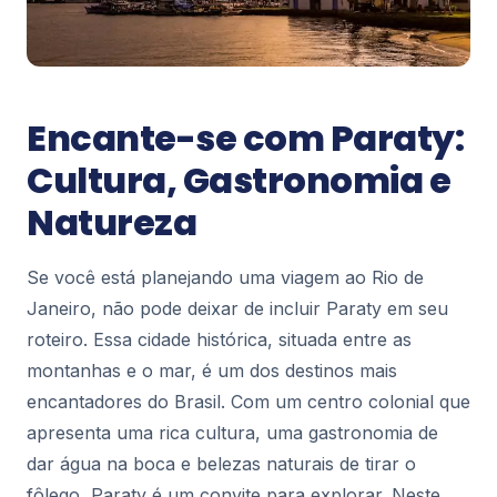
Paraty
Acampar em Paraty: Guia para uma
Experiência Inesquecível
Acampar em Paraty Rio de Janeiro
68
Encante-se com Paraty:
Cultura, Gastronomia e
Todos os posts foram carregados
Natureza
Se você está planejando uma viagem ao Rio de
Janeiro, não pode deixar de incluir Paraty em seu
roteiro. Essa cidade histórica, situada entre as
montanhas e o mar, é um dos destinos mais
encantadores do Brasil. Com um centro colonial que
apresenta uma rica cultura, uma gastronomia de
dar água na boca e belezas naturais de tirar o
fôlego, Paraty é um convite para explorar. Neste