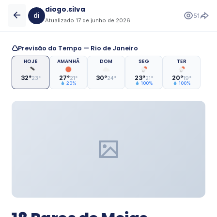
diogo.silva
di
51
Atualizado 17 de junho de 2026
Geral
Previsão do Tempo — Rio de Janeiro
18 Pares de Meias Unissex por Apenas R$
HOJE
AMANHÃ
DOM
SEG
TER
11,99 – Aproveite!
32°
27°
30°
23°
20°
23°
21°
24°
21°
19°
20%
100%
100%
51
Notícias
Arraiá d’Ajuda 2026 reúne atrações
culturais, tradição junina e solidariedade
em Nova Iguaçu – ErreJota Notícias
Arraiá d'Ajuda 2026 reúne atrações culturais,
tradição junina e solidariedade em Nova
Iguaçu ErreJota Notícias
2