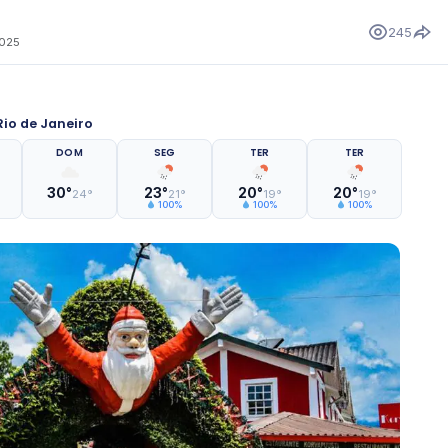
245
2025
io de Janeiro
DOM
SEG
TER
TER
30°
23°
20°
20°
24°
21°
19°
19°
100%
100%
100%