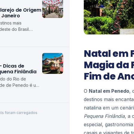
larejo de Origem
 Janeiro
stinos mais
este do Brasil.
e Itatiaia, no estado
Natal em 
Magia da 
– Dicas de
uena Finlândia
Fim de An
ado do Rio de
ade de Penedo é um
O
Natal em Penedo
, 
ais procurados da
destinos mais encanta
natalina em um cenári
ts foram carregados
Pequena Finlândia
, a
especial, gastronomia
casais e viajantes de t