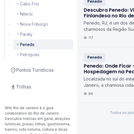
Penedo
Cabo Frio
Descubra Penedo: Vi
Niterói
Finlandesa no Rio de
Penedo, RJ, é um dos de
Nova Friburgo
charmosos da Região Sud
Paraty
Localizado no município d
117
do Rio de Janeiro, ...
Penedo
Petrópolis
Penedo
Penedo: Onde Ficar 
Pontos Turísticos
Hospedagem na Peq
Localizada no sul do est
Janeiro, a charmosa cid
Trilhas
dos destinos turísticos m
96
região serrana. C...
Wiki Rio de Janeiro é o guia
Todos os pos
colaborativo do Rio de Janeiro.
Descubra notícias em geral, atrações
turísticas, praias, trilhas, gastronomia,
bairros, vida noturna, cultura e dicas