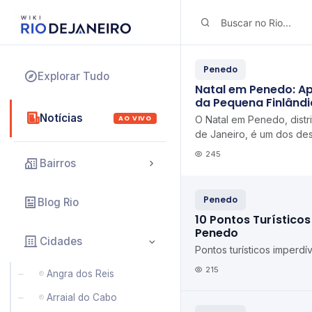
Penedo
Explorar Tudo
Natal em Penedo: Ap
da Pequena Finlândi
Notícias
AO VIVO
O Natal em Penedo, distrit
de Janeiro, é um dos des
encantadores do Brasil 
245
Bairros
a magia nata...
Penedo
Blog Rio
10 Pontos Turístico
Penedo
Cidades
Pontos turísticos imperd
215
Angra dos Reis
Arraial do Cabo