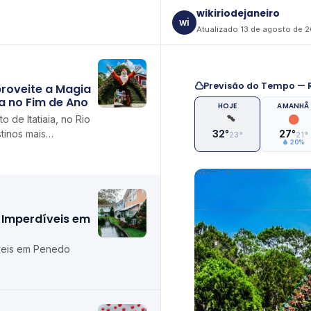
wikiriodejaneiro
wi
Atualizado 13 de agosto de 
Previsão do Tempo — R
roveite a Magia
a no Fim de Ano
HOJE
AMANHÃ
o de Itatiaia, no Rio
tinos mais
32°
27°
23°
21°
20%
para quem busca viver
s Imperdíveis em
íveis em Penedo