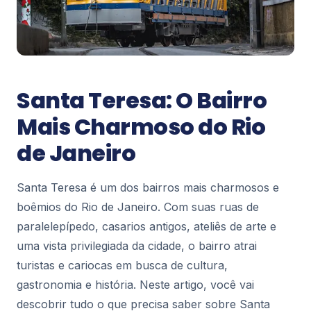
Notícias
Com torre de 70 metros e portas de 2,4
toneladas cada, o templo imperial se
tornou o monumento neogótico mais
marcante de Petrópolis – Brasil 247
Santa Teresa: O Bairro
Com torre de 70 metros e portas de 2,4 toneladas
cada, o templo imperial se tornou o monumento
Mais Charmoso do Rio
neogótico mais marcante de Petrópolis Brasil...
0
de Janeiro
Notícias
Santa Teresa é um dos bairros mais charmosos e
Niterói convoca 300 agentes de apoio
escolar para a rede municipal – A
boêmios do Rio de Janeiro. Com suas ruas de
Tribuna RJ
paralelepípedo, casarios antigos, ateliês de arte e
Niterói convoca 300 agentes de apoio escolar
uma vista privilegiada da cidade, o bairro atrai
para a rede municipal A Tribuna RJ
turistas e cariocas em busca de cultura,
0
gastronomia e história. Neste artigo, você vai
descobrir tudo o que precisa saber sobre Santa