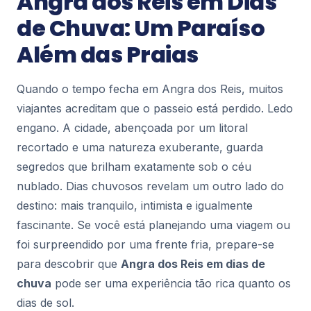
Angra dos Reis em Dias
de Chuva: Um Paraíso
Angra dos Reis
Além das Praias
Onde Ficar em Angra dos Reis: Guia
Completo para Escolher a Hospedagem
Perfeita
Quando o tempo fecha em Angra dos Reis, muitos
Poucos lugares no Brasil traduzem tão bem a ideia
viajantes acreditam que o passeio está perdido. Ledo
de refúgio entre o mar e a montanha quanto Angra
dos Reis. Com suas 365 ilhas e quase duas...
engano. A cidade, abençoada por um litoral
89
recortado e uma natureza exuberante, guarda
segredos que brilham exatamente sob o céu
Angra dos Reis
nublado. Dias chuvosos revelam um outro lado do
O que Fazer em Angra dos Reis em 1 Dia:
destino: mais tranquilo, intimista e igualmente
Roteiro Perfeito para Aproveitar o
Melhor da Costa Verde
fascinante. Se você está planejando uma viagem ou
Imagine um cenário onde o azul-turquesa do mar
foi surpreendido por uma frente fria, prepare-se
encontra o verde intenso da Mata Atlântica,
para descobrir que
Angra dos Reis em dias de
salpicado por mais de 300 ilhas e quase 2 mil pra...
115
chuva
pode ser uma experiência tão rica quanto os
dias de sol.