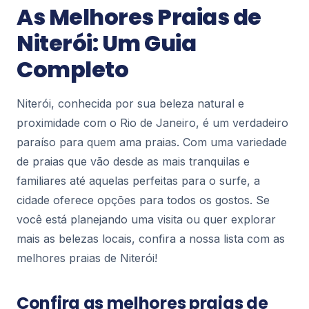
As Melhores Praias de
Niterói
Niterói: Um Guia
Cafés charmosos em Niterói: um roteiro
completo pela capital do café especial
Completo
Niterói é conhecida pelas praias deslumbrantes,
pelo icônico Museu de Arte Contemporânea e
pela vista mais generosa do Rio de Janeiro. Mas
53
Niterói, conhecida por sua beleza natural e
h...
proximidade com o Rio de Janeiro, é um verdadeiro
paraíso para quem ama praias. Com uma variedade
Niterói
de praias que vão desde as mais tranquilas e
Trilha do Costão de Itacoatiara: o
mirante natural mais espetacular de
familiares até aquelas perfeitas para o surfe, a
Niterói
cidade oferece opções para todos os gostos. Se
Imagine uma parede de pedra que despenca
você está planejando uma visita ou quer explorar
diretamente sobre mar azul, formando um dos
cartões-postais mais impressionantes do Rio de
mais as belezas locais, confira a nossa lista com as
55
Janeiro....
melhores praias de Niterói!
Niterói
Confira as melhores praias de
Atrações Gratuitas em Niterói: Curta a