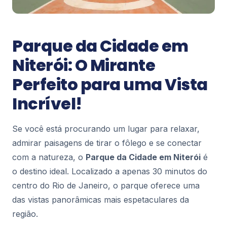
Niterói
Cafés charmosos em Niterói: um roteiro
completo pela capital do café especial
Parque da Cidade em
Niterói é conhecida pelas praias deslumbrantes,
Niterói: O Mirante
pelo icônico Museu de Arte Contemporânea e
pela vista mais generosa do Rio de Janeiro. Mas
52
Perfeito para uma Vista
h...
Incrível!
Niterói
Trilha do Costão de Itacoatiara: o
Se você está procurando um lugar para relaxar,
mirante natural mais espetacular de
Niterói
admirar paisagens de tirar o fôlego e se conectar
Imagine uma parede de pedra que despenca
com a natureza, o
Parque da Cidade em Niterói
é
diretamente sobre mar azul, formando um dos
o destino ideal. Localizado a apenas 30 minutos do
cartões-postais mais impressionantes do Rio de
51
Janeiro....
centro do Rio de Janeiro, o parque oferece uma
das vistas panorâmicas mais espetaculares da
Niterói
região.
Atrações Gratuitas em Niterói: Curta a