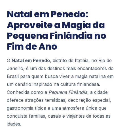
Penedo
Natal em Penedo:
Penedo: Onde Ficar – Dicas de
Hospedagem na Pequena Finlândia
Aproveite a Magia da
Localizada no sul do estado do Rio de Janeiro, a
Pequena Finlândia no
charmosa cidade de Penedo é um dos destinos
turísticos mais procurados da região serrana. C...
95
Fim de Ano
O
Natal em Penedo
, distrito de Itatiaia, no Rio de
Penedo
10 Pontos Turísticos Imperdíveis em
Janeiro, é um dos destinos mais encantadores do
Penedo
Brasil para quem busca viver a magia natalina em
Pontos turísticos imperdíveis em Penedo
um cenário inspirado na cultura finlandesa.
215
Conhecida como a
Pequena Finlândia
, a cidade
oferece atrações temáticas, decoração especial,
Todos os posts foram carregados
gastronomia típica e uma atmosfera única que
conquista famílias, casais e viajantes de todas as
idades.