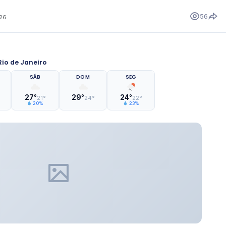
56
026
io de Janeiro
SÁB
DOM
SEG
27°
29°
24°
21°
24°
22°
20%
23%