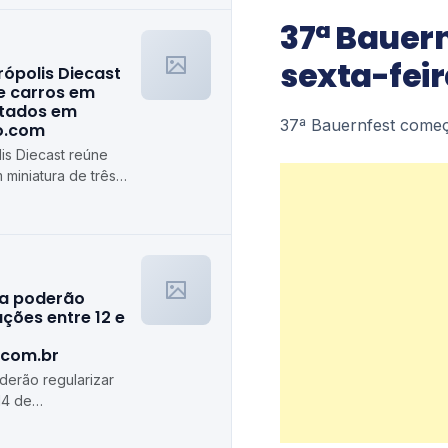
37ª Bauer
sexta-feir
rópolis Diecast
e carros em
stados em
37ª Bauernfest começ
ro.com
is Diecast reúne
 miniatura de três
algiro.com
ra poderão
ções entre 12 e
.com.br
erão regularizar
14 de
de.com.br