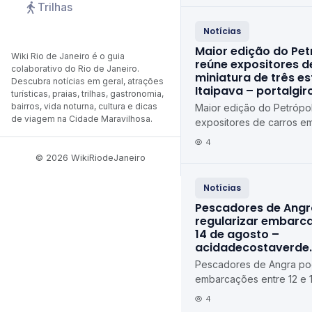
Trilhas
Notícias
Maior edição do Pet
Wiki Rio de Janeiro é o guia
reúne expositores d
colaborativo do Rio de Janeiro.
miniatura de três e
Descubra notícias em geral, atrações
Itaipava – portalgi
turísticas, praias, trilhas, gastronomia,
bairros, vida noturna, cultura e dicas
Maior edição do Petrópol
de viagem na Cidade Maravilhosa.
expositores de carros em
estados em Itaipava port
4
© 2026 WikiRiodeJaneiro
Notícias
Pescadores de Ang
regularizar embarca
14 de agosto –
acidadecostaverde
Pescadores de Angra pod
embarcações entre 12 e 
agosto acidadecostaver
4