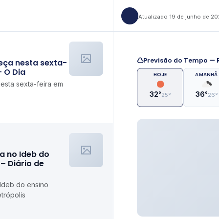
Atualizado 19 de junho de 2
Previsão do Tempo — R
eça nesta sexta-
– O Dia
HOJE
AMANHÃ
esta sexta-feira em
32°
36°
25°
26°
a no Ideb do
– Diário de
 Ideb do ensino
trópolis