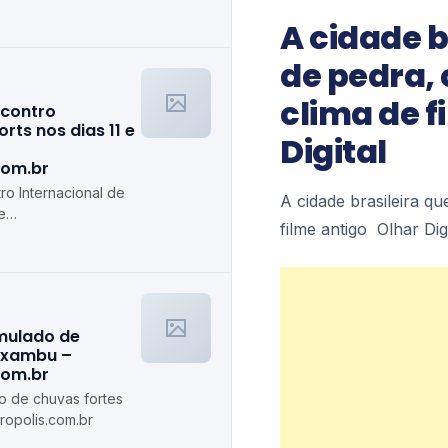
olis.com.br
A cidade b
de pedra, 
clima de f
ncontro
rts nos dias 11 e
Digital
com.br
ro Internacional de
A cidade brasileira qu
e
filme antigo Olhar Digi
s.com.br
imulado de
axambu –
com.br
do de chuvas fortes
opolis.com.br