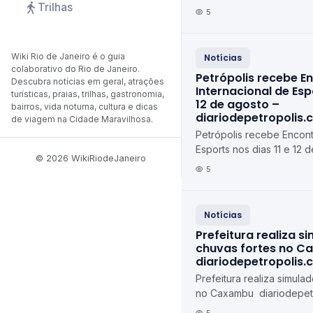
Trilhas
feira (10) diariodepetrop
5
Wiki Rio de Janeiro é o guia
Notícias
colaborativo do Rio de Janeiro.
Petrópolis recebe E
Descubra notícias em geral, atrações
Internacional de Espo
turísticas, praias, trilhas, gastronomia,
12 de agosto –
bairros, vida noturna, cultura e dicas
diariodepetropolis.
de viagem na Cidade Maravilhosa.
Petrópolis recebe Encont
Esports nos dias 11 e 12 d
© 2026 WikiRiodeJaneiro
agosto diariodepetropoli
5
Notícias
Prefeitura realiza s
chuvas fortes no C
diariodepetropolis.
Prefeitura realiza simula
no Caxambu diariodepetr