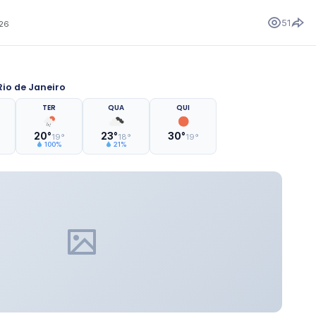
51
026
io de Janeiro
TER
QUA
QUI
20°
23°
30°
19°
18°
19°
100%
21%