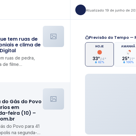
Atualizado 19 de junho de 2
Previsão do Tempo — R
que tem ruas de
niais e clima de
HOJE
AMANHÃ
Digital
tem ruas de pedra,
33°
25°
24°
21°
62%
100%
a de filme
a do Gás do Povo
ários em
da-feira (10) –
com.br
Gás do Povo para 41
rópolis na segunda-