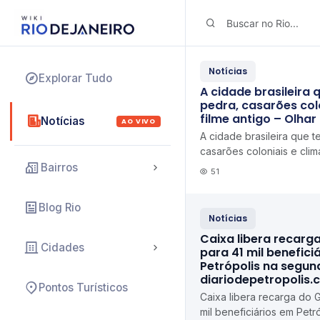
Notícias
Explorar Tudo
A cidade brasileira 
pedra, casarões colo
filme antigo – Olhar 
Notícias
AO VIVO
A cidade brasileira que 
casarões coloniais e clim
antigo Olhar Digital
Bairros
51
Blog Rio
Notícias
Caixa libera recarg
Cidades
para 41 mil benefici
Petrópolis na segun
diariodepetropolis.
Pontos Turísticos
Caixa libera recarga do 
mil beneficiários em Pet