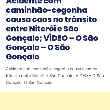
Acidente com
beneficiários em Petrópolis na segunda-feira
caminhão-cegonha
(10) diariodepetropolis.com.br
3
causa caos no trânsito
Notícias
entre Niterói e São
Petrópolis recebe Encontro Internacional
Gonçalo; VÍDEO – O São
de Esports nos dias 11 e 12 de agosto –
diariodepetropolis.com.br
Gonçalo – O São
Petrópolis recebe Encontro Internacional de
Esports nos dias 11 e 12 de
Gonçalo
agosto diariodepetropolis.com.br
3
Acidente com caminhão-cegonha causa caos no
trânsito entre Niterói e São Gonçalo; VÍDEO – O São
Notícias
Prefeitura realiza simulado de chuvas
Gonçalo O São Gonçalo
fortes no Caxambu –
diariodepetropolis.com.br
Prefeitura realiza simulado de chuvas fortes no
Caxambu diariodepetropolis.com.br