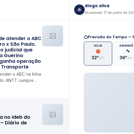
diogo.silva
di
Atualizado 17 de junho de 20
Previsão do Tempo — R
de atender o ABC
ro x São Paulo.
HOJE
AMANHÃ
 judicial que
da Guerino
32°
36°
25°
26°
r ganha operação
o Transporte
ender o ABC na linha
ulo. ANTT cumpre
abelece linhas da
a no Ideb do
– Diário de