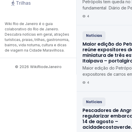
Petrópolis tem queda no
Trilhas
fundamental Diário de Pe
4
Wiki Rio de Janeiro é o guia
colaborativo do Rio de Janeiro.
Descubra notícias em geral, atrações
Notícias
turísticas, praias, trilhas, gastronomia,
Maior edição do Pet
bairros, vida noturna, cultura e dicas
reúne expositores d
de viagem na Cidade Maravilhosa.
miniatura de três e
Itaipava – portalgi
© 2026 WikiRiodeJaneiro
Maior edição do Petrópol
expositores de carros em
estados em Itaipava port
4
Notícias
Pescadores de Ang
regularizar embarca
14 de agosto –
acidadecostaverde