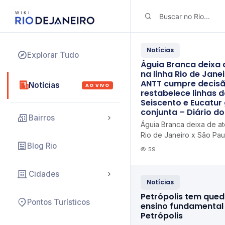
Notícias
Explorar Tudo
Águia Branca deixa 
na linha Rio de Janei
ANTT cumpre decisão
Notícias
AO VIVO
restabelece linhas 
Seiscento e Eucatu
conjunta – Diário d
Bairros
Águia Branca deixa de at
Rio de Janeiro x São Pa
Blog Rio
decisão judicial que rest
59
Guerino Seis...
Cidades
Notícias
Petrópolis tem qued
Pontos Turísticos
ensino fundamental 
Petrópolis