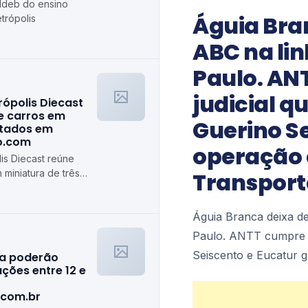
 Ideb do ensino
Águia Bra
trópolis
ABC na lin
Paulo. AN
judicial q
rópolis Diecast
e carros em
Guerino S
stados em
ro.com
operação 
is Diecast reúne
 miniatura de três
Transport
algiro.com
Águia Branca deixa de
Paulo. ANTT cumpre de
Seiscento e Eucatur 
ra poderão
ções entre 12 e
.com.br