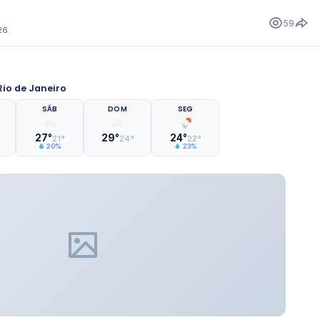
59
26
io de Janeiro
SÁB
DOM
SEG
27°
29°
24°
21°
24°
22°
20%
23%