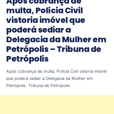
Após cobrança de
multa, Polícia Civil
Notícias
vistoria imóvel que
Com torre de 70 metros e portas de 2,4
poderá sediar a
toneladas cada, o templo imperial se
tornou o monumento neogótico mais
Delegacia da Mulher em
marcante de Petrópolis – Brasil 247
Com torre de 70 metros e portas de 2,4 toneladas
Petrópolis – Tribuna de
cada, o templo imperial se tornou o monumento
neogótico mais marcante de Petrópolis Brasil...
Petrópolis
2
Após cobrança de multa, Polícia Civil vistoria imóvel
Notícias
que poderá sediar a Delegacia da Mulher em
Niterói convoca 300 agentes de apoio
escolar para a rede municipal – A
Petrópolis Tribuna de Petrópolis
Tribuna RJ
Niterói convoca 300 agentes de apoio escolar
para a rede municipal A Tribuna RJ
2