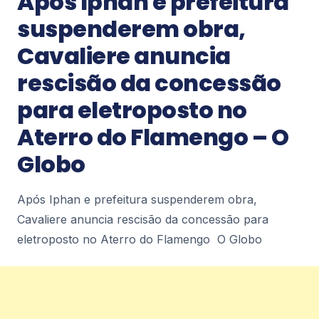
Após Iphan e prefeitura
1
suspenderem obra,
Cavaliere anuncia
Notícias
rescisão da concessão
Inverno inspira Ritual do Chá, atração
do Coa&Co Café, em Copacabana –
para eletroposto no
VEJA RIO
Inverno inspira Ritual do Chá, atração do Coa&Co
Aterro do Flamengo – O
Café, em Copacabana VEJA RIO
Globo
1
Após Iphan e prefeitura suspenderem obra,
Notícias
Cavaliere anuncia rescisão da concessão para
Rio de Janeiro concentra quase um
terço de casos de exercício ilegal da
eletroposto no Aterro do Flamengo O Globo
medicina – ICL Notícias
Rio de Janeiro concentra quase um terço de
casos de exercício ilegal da medicina ICL Notícias
1