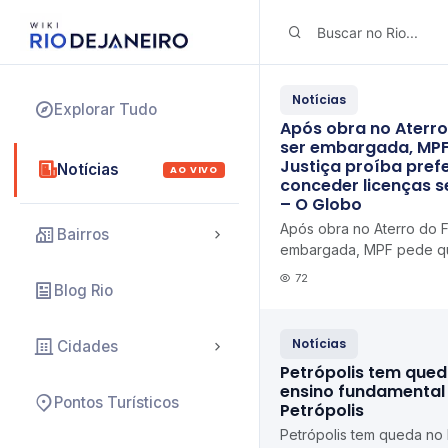
Notícias
Explorar Tudo
Após obra no Aterr
ser embargada, MPF
Justiça proíba prefe
Notícias
AO VIVO
conceder licenças s
– O Globo
Após obra no Aterro do 
Bairros
embargada, MPF pede qu
prefeitura de conceder l
72
Blog Rio
Iphan O Globo
Notícias
Cidades
Petrópolis tem qued
ensino fundamental 
Pontos Turísticos
Petrópolis
Petrópolis tem queda no