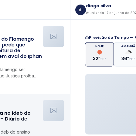
diogo.silva
di
Atualizado 17 de junho de 20
Previsão do Tempo — R
o do Flamengo
 pede que
HOJE
AMANHÃ
itura de
em aval do Iphan
32°
36°
25°
26°
Flamengo ser
e Justiça proíba
icenças sem aval do
a no Ideb do
– Diário de
 Ideb do ensino