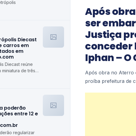
trópolis
Após obra
ser embar
Justiça pr
rópolis Diecast
conceder 
e carros em
stados em
Iphan – O
ro.com
is Diecast reúne
 miniatura de três
Após obra no Aterro
algiro.com
proíba prefeitura de
ra poderão
ções entre 12 e
.com.br
erão regularizar