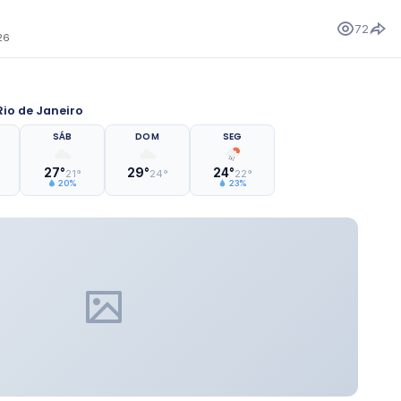
72
26
io de Janeiro
SÁB
DOM
SEG
27°
29°
24°
21°
24°
22°
20%
23%