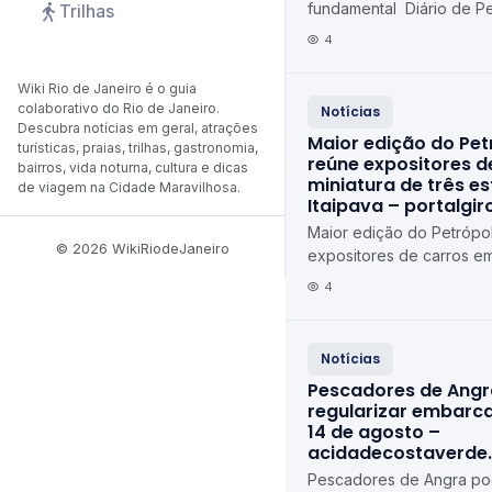
fundamental Diário de Pe
Trilhas
4
Wiki Rio de Janeiro é o guia
colaborativo do Rio de Janeiro.
Notícias
Descubra notícias em geral, atrações
Maior edição do Pet
turísticas, praias, trilhas, gastronomia,
reúne expositores d
bairros, vida noturna, cultura e dicas
miniatura de três e
de viagem na Cidade Maravilhosa.
Itaipava – portalgi
Maior edição do Petrópol
© 2026 WikiRiodeJaneiro
expositores de carros em
estados em Itaipava port
4
Notícias
Pescadores de Ang
regularizar embarca
14 de agosto –
acidadecostaverde
Pescadores de Angra pod