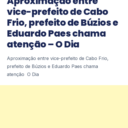
Aproximação entre
(10) diariodepetropolis.com.br
0
vice-prefeito de Cabo
Frio, prefeito de Búzios e
Notícias
Eduardo Paes chama
Petrópolis recebe Encontro Internacional
de Esports nos dias 11 e 12 de agosto –
atenção – O Dia
diariodepetropolis.com.br
Petrópolis recebe Encontro Internacional de
Esports nos dias 11 e 12 de
Aproximação entre vice-prefeito de Cabo Frio,
agosto diariodepetropolis.com.br
0
prefeito de Búzios e Eduardo Paes chama
atenção O Dia
Notícias
Prefeitura realiza simulado de chuvas
fortes no Caxambu –
diariodepetropolis.com.br
Prefeitura realiza simulado de chuvas fortes no
Caxambu diariodepetropolis.com.br
0