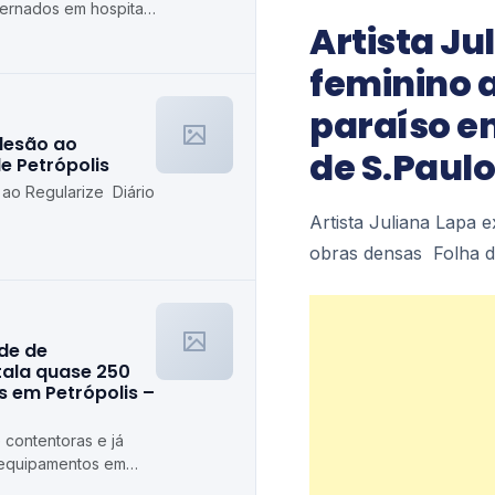
ternados em hospitais
Artista Ju
etrópolis
feminino a
paraíso e
desão ao
de S.Paulo
de Petrópolis
 ao Regularize Diário
Artista Juliana Lapa 
obras densas Folha d
ede de
stala quase 250
 em Petrópolis –
 contentoras e já
 equipamentos em
ópolis