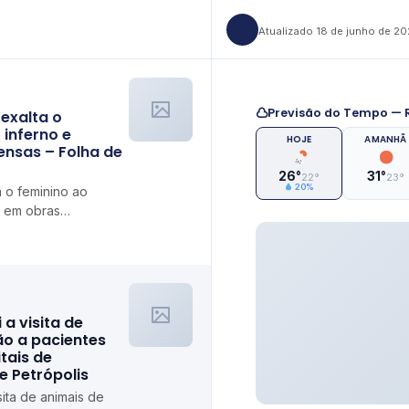
Atualizado 18 de junho de 2
Previsão do Tempo — R
 exalta o
 inferno e
HOJE
AMANHÃ
ensas – Folha de
26°
31°
22°
23°
20%
a o feminino ao
o em obras
i a visita de
ão a pacientes
tais de
de Petrópolis
isita de animais de