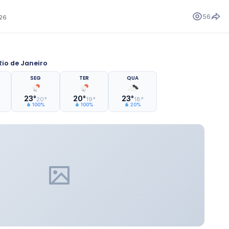
56
026
io de Janeiro
SEG
TER
QUA
23°
20°
23°
20°
19°
18°
100%
100%
20%