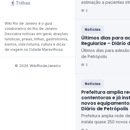
estimação a pacientes in
Trilhas
de Petrópolis Diário de P
2
Wiki Rio de Janeiro é o guia
colaborativo do Rio de Janeiro.
Notícias
Descubra notícias em geral, atrações
Últimos dias para a
turísticas, praias, trilhas, gastronomia,
Regularize – Diário 
bairros, vida noturna, cultura e dicas
de viagem na Cidade Maravilhosa.
Últimos dias para adesão
de Petrópolis
2
© 2026 WikiRiodeJaneiro
Notícias
Prefeitura amplia r
contentoras e já in
novos equipamentos
Diário de Petrópolis
Prefeitura amplia rede de
instala quase 250 novos
Petrópolis Diário de Petr