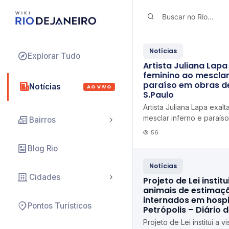
Notícias
Explorar Tudo
Artista Juliana Lapa
feminino ao mesclar
paraíso em obras d
Notícias
AO VIVO
S.Paulo
Artista Juliana Lapa exalt
mesclar inferno e paraís
Bairros
densas Folha de S.Paulo
56
Blog Rio
Notícias
Cidades
Projeto de Lei institu
animais de estimaç
internados em hospi
Pontos Turísticos
Petrópolis – Diário 
Projeto de Lei institui a v