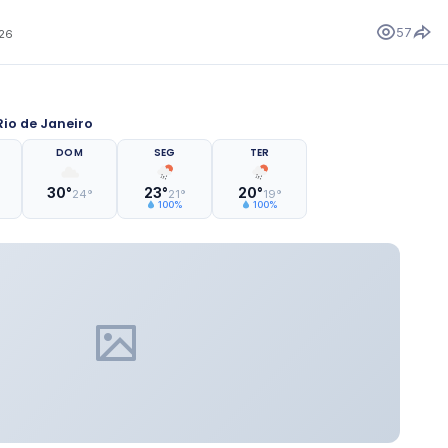
57
026
io de Janeiro
DOM
SEG
TER
30°
23°
20°
24°
21°
19°
100%
100%