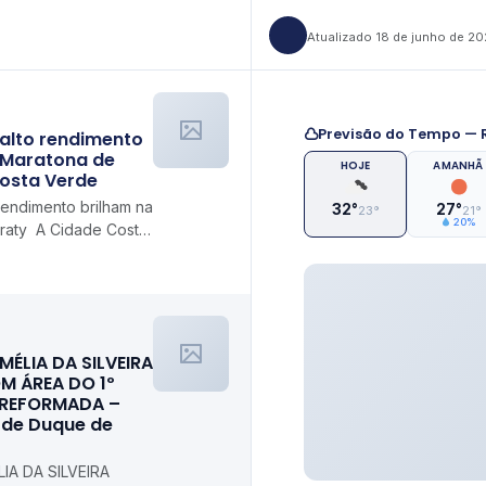
Atualizado 18 de junho de 2
Previsão do Tempo — R
 alto rendimento
 Maratona de
HOJE
AMANHÃ
Costa Verde
rendimento brilham na
32°
27°
23°
21°
20%
raty A Cidade Costa
MÉLIA DA SILVEIRA
M ÁREA DO 1º
 REFORMADA –
l de Duque de
IA DA SILVEIRA