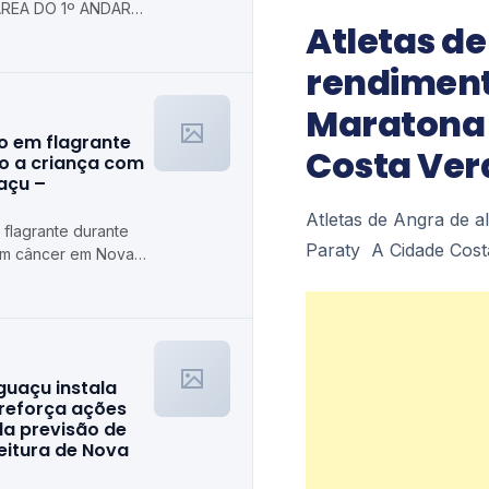
REA DO 1º ANDAR
Atletas de
 Prefeitura
axias
rendiment
Maratona 
o em flagrante
Costa Ver
o a criança com
açu –
Atletas de Angra de a
flagrante durante
Paraty A Cidade Cost
om câncer em Nova
guaçu instala
 reforça ações
da previsão de
feitura de Nova