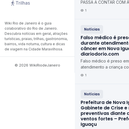
PASSA A CONTAR COM Á
Trilhas
TOTALMENTE REFORMADA
1
Municipal de Duque de C
Wiki Rio de Janeiro é o guia
colaborativo do Rio de Janeiro.
Notícias
Descubra notícias em geral, atrações
Falso médico é pres
turísticas, praias, trilhas, gastronomia,
durante atendiment
bairros, vida noturna, cultura e dicas
câncer em Nova Igu
de viagem na Cidade Maravilhosa.
diariodorio.com
Falso médico é preso em 
© 2026 WikiRiodeJaneiro
atendimento a criança c
Iguaçu diariodorio.com
1
Notícias
Prefeitura de Nova I
Gabinete de Crise e
preventivas diante 
ventos fortes – Pre
Iguaçu