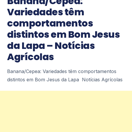
Banana/Cepea:
Variedades têm
Notícias
comportamentos
Defesa Civil Emite Alerta Para Fortes
distintos em Bom Jesus
Chuvas E Ventos No Rio – InMagazine
Defesa Civil Emite Alerta Para Fortes Chuvas E
da Lapa – Notícias
Ventos No Rio InMagazine
Agrícolas
1
Banana/Cepea: Variedades têm comportamentos
Notícias
distintos em Bom Jesus da Lapa Notícias Agrícolas
Claro moderniza infraestrutura e ativa
rede 5G no Cristo Redentor – DPL News
Claro moderniza infraestrutura e ativa rede 5G no
Cristo Redentor DPL News
1
Notícias