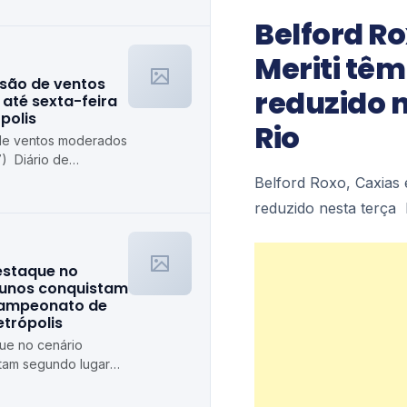
Belford Ro
Meriti tê
isão de ventos
reduzido n
até sexta-feira
polis
Rio
 de ventos moderados
7) Diário de
Belford Roxo, Caxias 
reduzido nesta terça 
destaque no
lunos conquistam
campeonato de
etrópolis
que no cenário
stam segundo lugar
ê Diário de