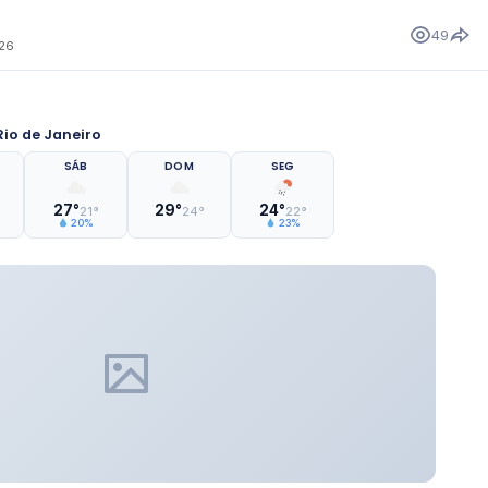
49
026
io de Janeiro
SÁB
DOM
SEG
27°
29°
24°
21°
24°
22°
20%
23%