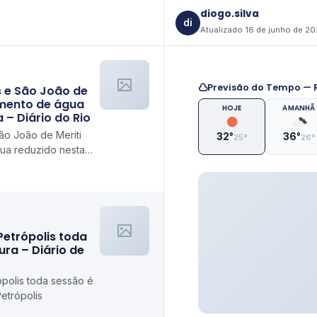
diogo.silva
di
Atualizado 16 de junho de 2
Previsão do Tempo — R
s e São João de
imento de água
HOJE
AMANHÃ
 – Diário do Rio
ão João de Meriti
32°
36°
25°
26°
ua reduzido nesta
Petrópolis toda
ra – Diário de
polis toda sessão é
etrópolis