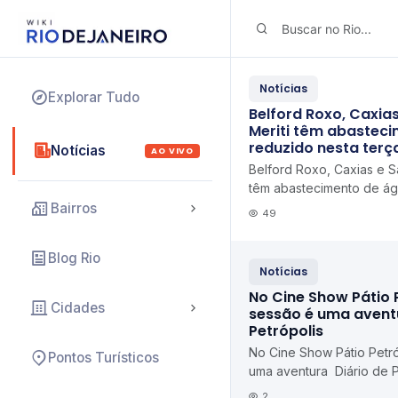
Notícias
Explorar Tudo
Belford Roxo, Caxia
Meriti têm abastec
reduzido nesta terça
Notícias
AO VIVO
Belford Roxo, Caxias e S
têm abastecimento de ág
terça Diário do Rio
Bairros
49
Blog Rio
Notícias
No Cine Show Pátio 
Cidades
sessão é uma aventu
Petrópolis
No Cine Show Pátio Petró
Pontos Turísticos
uma aventura Diário de P
2