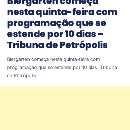
Biergarten começa
(10) diariodepetropolis.com.br
4
nesta quinta-feira com
programação que se
Notícias
estende por 10 dias –
Petrópolis recebe Encontro Internacional
de Esports nos dias 11 e 12 de agosto –
Tribuna de Petrópolis
diariodepetropolis.com.br
Petrópolis recebe Encontro Internacional de
Esports nos dias 11 e 12 de
Biergarten começa nesta quinta-feira com
agosto diariodepetropolis.com.br
4
programação que se estende por 10 dias Tribuna
de Petrópolis
Notícias
Prefeitura realiza simulado de chuvas
fortes no Caxambu –
diariodepetropolis.com.br
Prefeitura realiza simulado de chuvas fortes no
Caxambu diariodepetropolis.com.br
4