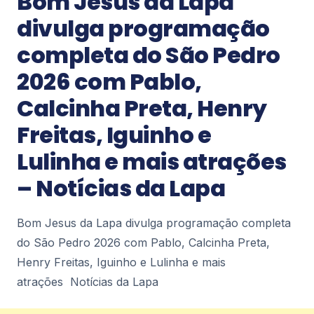
Bom Jesus da Lapa
HOSPITAL INFANTIL ISMÉLIA DA SILVEIRA PASSA A
CONTAR COM ÁREA DO 1º ANDAR TOTALMENTE
divulga programação
REFORMADA Prefeitura Municipal de Duque de
2
completa do São Pedro
Caxias
2026 com Pablo,
Notícias
Calcinha Preta, Henry
Falso médico é preso em flagrante
durante atendimento a criança com
Freitas, Iguinho e
câncer em Nova Iguaçu –
diariodorio.com
Lulinha e mais atrações
Falso médico é preso em flagrante durante
atendimento a criança com câncer em Nova
– Notícias da Lapa
Iguaçu diariodorio.com
2
Bom Jesus da Lapa divulga programação completa
do São Pedro 2026 com Pablo, Calcinha Preta,
Notícias
Prefeitura de Nova Iguaçu instala
Henry Freitas, Iguinho e Lulinha e mais
Gabinete de Crise e reforça ações
atrações Notícias da Lapa
preventivas diante da previsão de
ventos fortes – Prefeitura de Nova