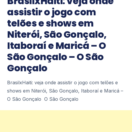
BrasilxHaiti: veja onde
2
assistir o jogo com
telões e shows em
Notícias
Niterói, São Gonçalo,
Petrópolis tem previsão de ventos
moderados a fortes até sexta-feira (7)
Itaboraí e Maricá – O
– Diário de Petrópolis
Petrópolis tem previsão de ventos moderados a
São Gonçalo – O São
fortes até sexta-feira (7) Diário de Petrópolis
Gonçalo
2
BrasilxHaiti: veja onde assistir o jogo com telões e
Notícias
shows em Niterói, São Gonçalo, Itaboraí e Maricá –
Agita Petrópolis é destaque no cenário
esportivo alunos conquistam segundo
O São Gonçalo O São Gonçalo
lugar em campeonato de karatê –
Diário de Petrópolis
Agita Petrópolis é destaque no cenário esportivo
alunos conquistam segundo lugar em campeonato
de karatê Diário de Petrópolis