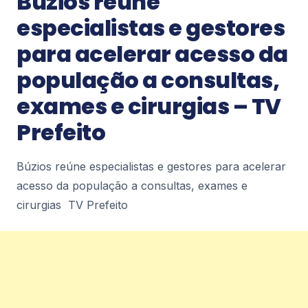
Búzios reúne
1
especialistas e gestores
para acelerar acesso da
Notícias
população a consultas,
Inverno inspira Ritual do Chá, atração
do Coa&Co Café, em Copacabana –
exames e cirurgias – TV
VEJA RIO
Inverno inspira Ritual do Chá, atração do Coa&Co
Prefeito
Café, em Copacabana VEJA RIO
1
Búzios reúne especialistas e gestores para acelerar
acesso da população a consultas, exames e
Notícias
cirurgias TV Prefeito
Rio de Janeiro concentra quase um
terço de casos de exercício ilegal da
medicina – ICL Notícias
Rio de Janeiro concentra quase um terço de
casos de exercício ilegal da medicina ICL Notícias
1