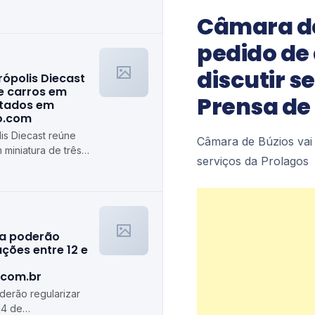
Câmara de
pedido de
discutir s
rópolis Diecast
e carros em
Prensa de
stados em
ro.com
is Diecast reúne
Câmara de Búzios vai a
 miniatura de três
serviços da Prolagos
algiro.com
ra poderão
ções entre 12 e
.com.br
erão regularizar
14 de