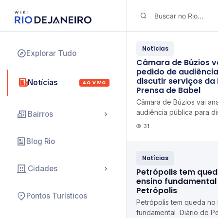
Notícias
Explorar Tudo
Câmara de Búzios va
pedido de audiência
discutir serviços da
Notícias
AO VIVO
Prensa de Babel
Câmara de Búzios vai ana
audiência pública para di
Bairros
Prolagos Prensa de Bab
31
Blog Rio
Notícias
Cidades
Petrópolis tem qued
ensino fundamental 
Petrópolis
Pontos Turísticos
Petrópolis tem queda no
fundamental Diário de Pe