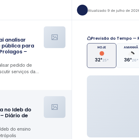
Atualizado 9 de julho de 202
Previsão do Tempo — R
i analisar
 pública para
HOJE
AMANHÃ
 Prolagos –
32°
36°
25°
26°
lisar pedido de
scutir serviços da
el
a no Ideb do
– Diário de
 Ideb do ensino
trópolis