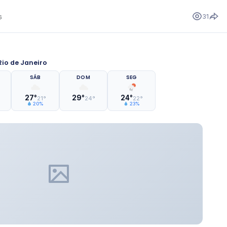
31
6
io de Janeiro
SÁB
DOM
SEG
27°
29°
24°
21°
24°
22°
20%
23%