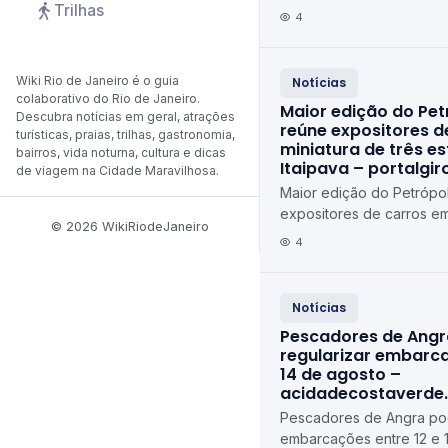
Trilhas
4
Wiki Rio de Janeiro é o guia
Notícias
colaborativo do Rio de Janeiro.
Maior edição do Pet
Descubra notícias em geral, atrações
reúne expositores d
turísticas, praias, trilhas, gastronomia,
miniatura de três e
bairros, vida noturna, cultura e dicas
Itaipava – portalgi
de viagem na Cidade Maravilhosa.
Maior edição do Petrópol
expositores de carros em
© 2026 WikiRiodeJaneiro
estados em Itaipava port
4
Notícias
Pescadores de Ang
regularizar embarca
14 de agosto –
acidadecostaverde
Pescadores de Angra pod
embarcações entre 12 e 