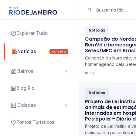
Notícias
Explorar Tudo
Campeão do Nordest
BemVô é homenage
Setec/MEC em Brasíli
Notícias
AO VIVO
Campeão do Nordeste, p
homenageado pela Sete
Brasília ifal.edu.br
Bairros
53
Blog Rio
Notícias
Projeto de Lei institu
Cidades
animais de estimaç
internados em hospi
Petrópolis – Diário 
Pontos Turísticos
Projeto de Lei institui a v
estimação a pacientes in