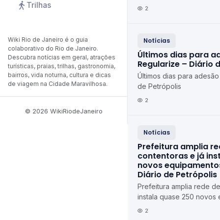
Trilhas
de Petrópolis Diário de P
2
Wiki Rio de Janeiro é o guia
Notícias
colaborativo do Rio de Janeiro.
Últimos dias para a
Descubra notícias em geral, atrações
Regularize – Diário 
turísticas, praias, trilhas, gastronomia,
bairros, vida noturna, cultura e dicas
Últimos dias para adesão
de viagem na Cidade Maravilhosa.
de Petrópolis
2
© 2026 WikiRiodeJaneiro
Notícias
Prefeitura amplia r
contentoras e já in
novos equipamentos
Diário de Petrópolis
Prefeitura amplia rede de
instala quase 250 novos
Petrópolis Diário de Petr
2