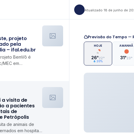
Atualizado 18 de junho de 2
Previsão do Tempo — R
e, projeto
ado pela
HOJE
AMANHÃ
a – ifal.edu.br
rojeto BemVô é
26°
31°
22°
23°
20%
c/MEC em
i a visita de
ão a pacientes
tais de
de Petrópolis
isita de animais de
ternados em hospitais