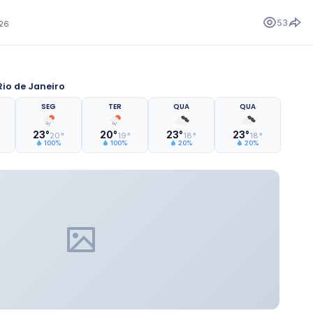
53
026
io de Janeiro
SEG
TER
QUA
QUA
23°
20°
23°
23°
20°
19°
18°
18°
100%
100%
20%
20%