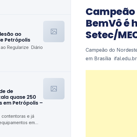
etrópolis
Campeão d
BemVô é 
Setec/MEC 
desão ao
de Petrópolis
 ao Regularize Diário
Campeão do Nordeste
em Brasília ifal.edu.br
ede de
stala quase 250
 em Petrópolis –
 contentoras e já
 equipamentos em
ópolis