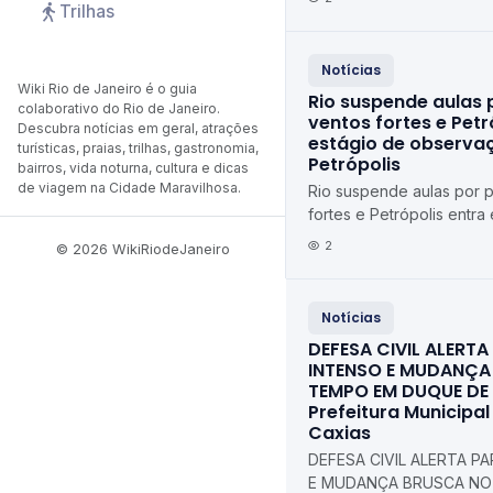
Trilhas
Notícias
Wiki Rio de Janeiro é o guia
Rio suspende aulas 
colaborativo do Rio de Janeiro.
ventos fortes e Petr
Descubra notícias em geral, atrações
estágio de observaç
turísticas, praias, trilhas, gastronomia,
Petrópolis
bairros, vida noturna, cultura e dicas
de viagem na Cidade Maravilhosa.
Rio suspende aulas por 
fortes e Petrópolis entra
observação Diário de Pe
2
© 2026 WikiRiodeJaneiro
Notícias
DEFESA CIVIL ALERT
INTENSO E MUDANÇA
TEMPO EM DUQUE DE
Prefeitura Municipa
Caxias
DEFESA CIVIL ALERTA P
E MUDANÇA BRUSCA NO