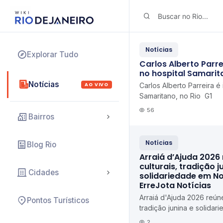
Notícias
Explorar Tudo
Carlos Alberto Parre
no hospital Samarita
Notícias
AO VIVO
Carlos Alberto Parreira é
Samaritano, no Rio G1
56
Bairros
Notícias
Blog Rio
Arraiá d’Ajuda 2026
culturais, tradição j
Cidades
solidariedade em N
ErreJota Notícias
Arraiá d'Ajuda 2026 reúne
Pontos Turísticos
tradição junina e solida
Iguaçu ErreJota Notícias
2