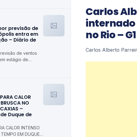
Carlos Alb
internado
por previsão de
no Rio – G1
ópolis entra em
ão – Diário de
Carlos Alberto Parrei
previsão de ventos
 em estágio de
trópolis
A PARA CALOR
 BRUSCA NO
 CAXIAS –
l de Duque de
ARA CALOR INTENSO
 TEMPO EM DUQUE