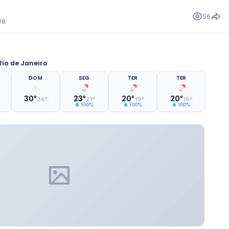
56
26
io de Janeiro
DOM
SEG
TER
TER
30°
23°
20°
20°
24°
21°
19°
19°
100%
100%
100%