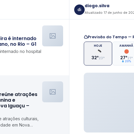
diogo.silva
di
Atualizado 17 de junho de 20
Previsão do Tempo — R
ira é internado
no, no Rio – G1
HOJE
AMANHÃ
 internado no hospital
32°
27°
23°
21°
20%
 reúne atrações
unina e
ova Iguaçu –
 atrações culturais,
riedade em Nova