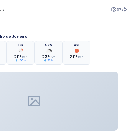
57
026
io de Janeiro
TER
QUA
QUI
20°
23°
30°
19°
18°
19°
100%
21%