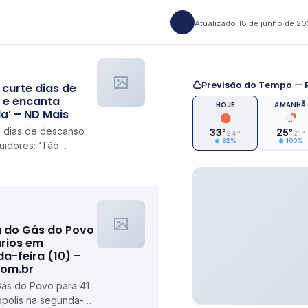
Atualizado 18 de junho de 2
Previsão do Tempo — R
curte dias de
 e encanta
HOJE
AMANHÃ
da’ – ND Mais
e dias de descanso
33°
25°
24°
21°
62%
100%
uidores: ‘Tão
a do Gás do Povo
ários em
da-feira (10) –
com.br
Gás do Povo para 41
rópolis na segunda-