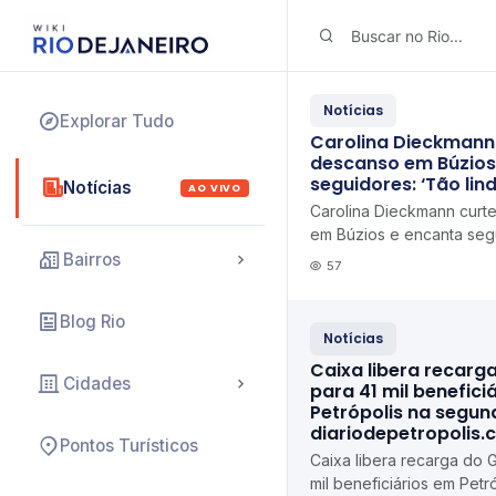
Notícias
Explorar Tudo
Carolina Dieckmann 
descanso em Búzios
seguidores: ‘Tão lin
Notícias
AO VIVO
Carolina Dieckmann curt
em Búzios e encanta seg
linda’ ND Mais
Bairros
57
Blog Rio
Notícias
Caixa libera recarg
Cidades
para 41 mil benefici
Petrópolis na segun
diariodepetropolis.
Pontos Turísticos
Caixa libera recarga do 
mil beneficiários em Pet