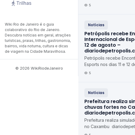
Trilhas
feira (10) diariodepetrop
5
Wiki Rio de Janeiro é o guia
Notícias
colaborativo do Rio de Janeiro.
Petrópolis recebe E
Descubra notícias em geral, atrações
Internacional de Espo
turísticas, praias, trilhas, gastronomia,
12 de agosto –
bairros, vida noturna, cultura e dicas
diariodepetropolis.
de viagem na Cidade Maravilhosa.
Petrópolis recebe Encont
Esports nos dias 11 e 12 d
© 2026 WikiRiodeJaneiro
agosto diariodepetropoli
5
Notícias
Prefeitura realiza s
chuvas fortes no C
diariodepetropolis.
Prefeitura realiza simula
no Caxambu diariodepetr