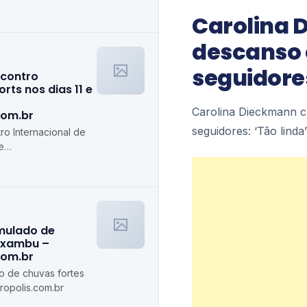
olis.com.br
Carolina 
descanso 
seguidores
ncontro
rts nos dias 11 e
Carolina Dieckmann c
com.br
seguidores: ‘Tão lind
ro Internacional de
e
s.com.br
imulado de
axambu –
com.br
do de chuvas fortes
opolis.com.br