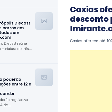
Caxias ofe
desconto p
rópolis Diecast
Imirante.
e carros em
stados em
ro.com
Caxias oferece até 10
is Diecast reúne
 miniatura de três
algiro.com
ra poderão
ções entre 12 e
.com.br
erão regularizar
14 de
de.com.br