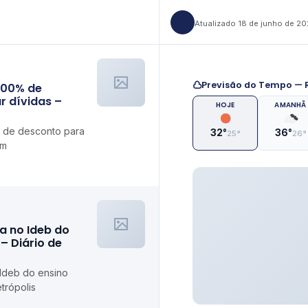
Atualizado 18 de junho de 2
Previsão do Tempo — R
100% de
r dívidas –
HOJE
AMANHÃ
 de desconto para
32°
36°
25°
26°
om
a no Ideb do
– Diário de
 Ideb do ensino
trópolis