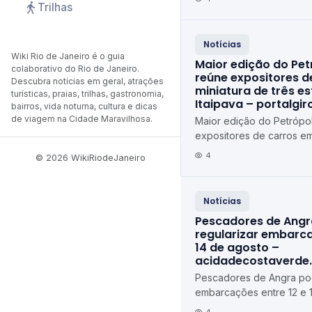
Trilhas
Notícias
Wiki Rio de Janeiro é o guia
Maior edição do Pet
colaborativo do Rio de Janeiro.
reúne expositores d
Descubra notícias em geral, atrações
miniatura de três e
turísticas, praias, trilhas, gastronomia,
Itaipava – portalgi
bairros, vida noturna, cultura e dicas
de viagem na Cidade Maravilhosa.
Maior edição do Petrópol
expositores de carros em
estados em Itaipava port
4
© 2026 WikiRiodeJaneiro
Notícias
Pescadores de Ang
regularizar embarca
14 de agosto –
acidadecostaverde
Pescadores de Angra pod
embarcações entre 12 e 
agosto acidadecostaver