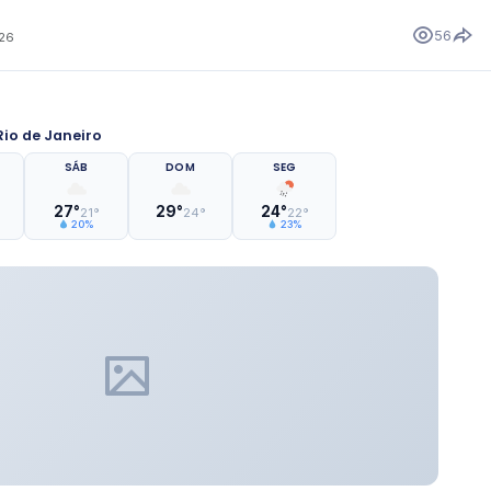
56
026
io de Janeiro
SÁB
DOM
SEG
27°
29°
24°
21°
24°
22°
20%
23%