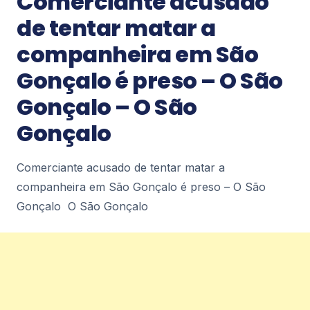
Comerciante acusado
Petrópolis Diário de Petrópolis
2
de tentar matar a
companheira em São
Notícias
Gonçalo é preso – O São
Últimos dias para adesão ao Regularize
– Diário de Petrópolis
Gonçalo – O São
Últimos dias para adesão ao Regularize Diário de
Petrópolis
Gonçalo
2
Comerciante acusado de tentar matar a
companheira em São Gonçalo é preso – O São
Notícias
Prefeitura amplia rede de contentoras e
Gonçalo O São Gonçalo
já instala quase 250 novos
equipamentos em Petrópolis – Diário de
Petrópolis
Prefeitura amplia rede de contentoras e já instala
quase 250 novos equipamentos em
Petrópolis Diário de Petrópolis
2