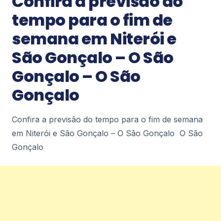
Confira a previsão do
Petrópolis Diário de Petrópolis
2
tempo para o fim de
semana em Niterói e
Notícias
São Gonçalo – O São
Últimos dias para adesão ao Regularize
– Diário de Petrópolis
Gonçalo – O São
Últimos dias para adesão ao Regularize Diário de
Petrópolis
Gonçalo
2
Confira a previsão do tempo para o fim de semana
em Niterói e São Gonçalo – O São Gonçalo O São
Notícias
Prefeitura amplia rede de contentoras e
Gonçalo
já instala quase 250 novos
equipamentos em Petrópolis – Diário de
Petrópolis
Prefeitura amplia rede de contentoras e já instala
quase 250 novos equipamentos em
Petrópolis Diário de Petrópolis
2