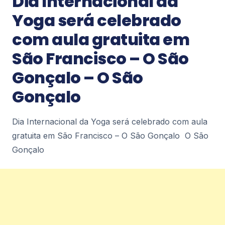
Dia Internacional da
domingos diariodorio.com
1
Yoga será celebrado
com aula gratuita em
Notícias
São Francisco – O São
Niterói terá primeira escola pública
bilíngue em português e espanhol –
Gonçalo – O São
Prefeitura Municipal de Niterói
Niterói terá primeira escola pública bilíngue em
Gonçalo
português e espanhol Prefeitura Municipal de
Niterói
2
Dia Internacional da Yoga será celebrado com aula
gratuita em São Francisco – O São Gonçalo O São
Notícias
Gonçalo
Recicla Niterói inaugura novos pontos e
amplia atendimento com
funcionamento aos domingos –
Prefeitura Municipal de Niterói
Recicla Niterói inaugura novos pontos e amplia
atendimento com funcionamento aos
domingos Prefeitura Municipal de Niterói