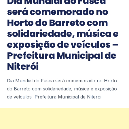
Dia Mundial do Fusca
Iguaçu ErreJota Notícias
2
será comemorado no
Horto do Barreto com
Notícias
solidariedade, música e
Rio suspende aulas por previsão de
ventos fortes e Petrópolis entra em
exposição de veículos –
estágio de observação – Diário de
Petrópolis
Prefeitura Municipal de
Rio suspende aulas por previsão de ventos fortes
e Petrópolis entra em estágio de
Niterói
observação Diário de Petrópolis
2
Dia Mundial do Fusca será comemorado no Horto
do Barreto com solidariedade, música e exposição
Notícias
DEFESA CIVIL ALERTA PARA CALOR
de veículos Prefeitura Municipal de Niterói
INTENSO E MUDANÇA BRUSCA NO TEMPO
EM DUQUE DE CAXIAS – Prefeitura
Municipal de Duque de Caxias
DEFESA CIVIL ALERTA PARA CALOR INTENSO E
MUDANÇA BRUSCA NO TEMPO EM DUQUE DE