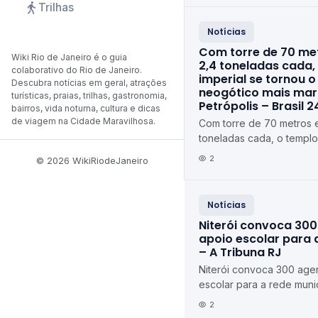
Trilhas
Notícias
Com torre de 70 met
Wiki Rio de Janeiro é o guia
2,4 toneladas cada,
colaborativo do Rio de Janeiro.
imperial se tornou
Descubra notícias em geral, atrações
neogótico mais mar
turísticas, praias, trilhas, gastronomia,
Petrópolis – Brasil 2
bairros, vida noturna, cultura e dicas
de viagem na Cidade Maravilhosa.
Com torre de 70 metros e
toneladas cada, o templo
monumento neogótico ma
2
© 2026 WikiRiodeJaneiro
Petrópolis Brasil...
Notícias
Niterói convoca 300
apoio escolar para 
– A Tribuna RJ
Niterói convoca 300 age
escolar para a rede muni
2