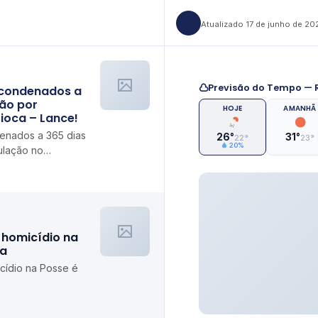
Atualizado 17 de junho de 20
Previsão do Tempo — R
 condenados a
ão por
HOJE
AMANHÃ
ioca – Lance!
enados a 365 dias
26°
31°
22°
23°
20%
ulação no
homicídio na
ia
ídio na Posse é