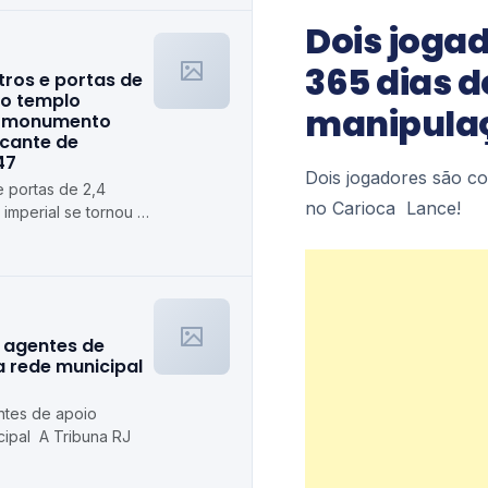
Dois joga
365 dias 
ros e portas de
 o templo
manipulaç
 o monumento
cante de
47
Dois jogadores são c
 portas de 2,4
no Carioca Lance!
 imperial se tornou o
is marcante de
 agentes de
a rede municipal
ntes de apoio
cipal A Tribuna RJ