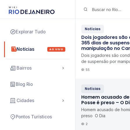
Notícias
Explorar Tudo
Dois jogadores são
365 dias de suspens
manipulação no Car
Notícias
AO VIVO
Dois jogadores são cond
de suspensão por manip
Carioca Lance!
Bairros
55
Blog Rio
Notícias
Homem acusado de 
Cidades
Posse é preso – O D
Homem acusado de homic
preso O Dia
Pontos Turísticos
2