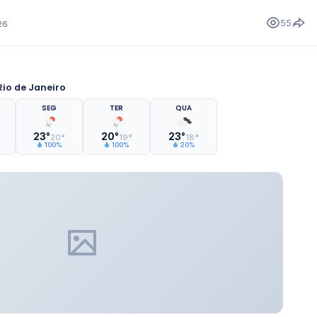
55
26
io de Janeiro
SEG
TER
QUA
23°
20°
23°
20°
19°
18°
100%
100%
20%