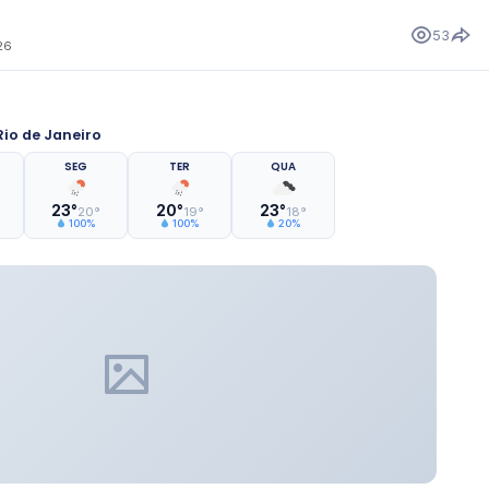
53
26
io de Janeiro
SEG
TER
QUA
23°
20°
23°
20°
19°
18°
100%
100%
20%