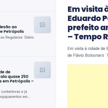
etrópolis
Em visita 
Eduardo P
prefeito a
desão ao
de Petrópolis
– Tempo R
 ao Regularize Diário
Em visita à cidade de
de Flávio Bolsonaro
ede de
stala quase 250
 em Petrópolis –
 contentoras e já
 equipamentos em
ópolis