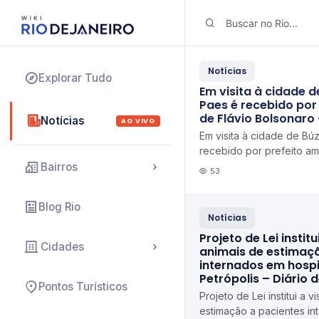
Notícias
Explorar Tudo
Em visita à cidade d
Paes é recebido por
de Flávio Bolsonaro
Notícias
AO VIVO
Em visita à cidade de Bú
recebido por prefeito am
Bolsonaro Tempo Real 
Bairros
53
Blog Rio
Notícias
Projeto de Lei institu
Cidades
animais de estimaç
internados em hospi
Petrópolis – Diário 
Pontos Turísticos
Projeto de Lei institui a v
estimação a pacientes in