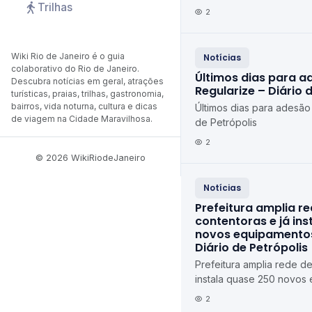
Trilhas
de Petrópolis Diário de P
2
Wiki Rio de Janeiro é o guia
Notícias
colaborativo do Rio de Janeiro.
Últimos dias para a
Descubra notícias em geral, atrações
Regularize – Diário 
turísticas, praias, trilhas, gastronomia,
bairros, vida noturna, cultura e dicas
Últimos dias para adesão
de viagem na Cidade Maravilhosa.
de Petrópolis
2
© 2026 WikiRiodeJaneiro
Notícias
Prefeitura amplia r
contentoras e já in
novos equipamentos
Diário de Petrópolis
Prefeitura amplia rede de
instala quase 250 novos
Petrópolis Diário de Petr
2