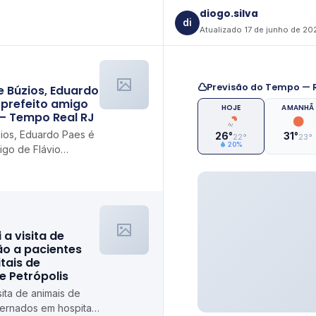
diogo.silva
di
Atualizado 17 de junho de 20
Previsão do Tempo — R
e Búzios, Eduardo
 prefeito amigo
HOJE
AMANHÃ
 – Tempo Real RJ
zios, Eduardo Paes é
26°
31°
22°
23°
20%
igo de Flávio
RJ
i a visita de
ão a pacientes
tais de
de Petrópolis
isita de animais de
ternados em hospitais