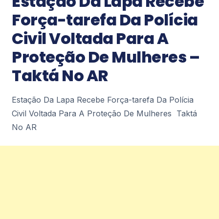
Estação Da Lapa Recebe
Petrópolis Diário de Petrópolis
2
Força-tarefa Da Polícia
Civil Voltada Para A
Notícias
Proteção De Mulheres –
Últimos dias para adesão ao Regularize
– Diário de Petrópolis
Taktá No AR
Últimos dias para adesão ao Regularize Diário de
Petrópolis
Estação Da Lapa Recebe Força-tarefa Da Polícia
2
Civil Voltada Para A Proteção De Mulheres Taktá
No AR
Notícias
Prefeitura amplia rede de contentoras e
já instala quase 250 novos
equipamentos em Petrópolis – Diário de
Petrópolis
Prefeitura amplia rede de contentoras e já instala
quase 250 novos equipamentos em
Petrópolis Diário de Petrópolis
2