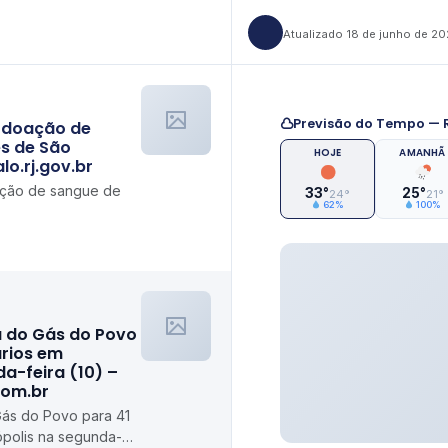
Atualizado 18 de junho de 2
Previsão do Tempo — R
 doação de
es de São
HOJE
AMANHÃ
o.rj.gov.br
ção de sangue de
33°
25°
24°
21°
62%
100%
ov.br
a do Gás do Povo
ários em
da-feira (10) –
com.br
Gás do Povo para 41
rópolis na segunda-