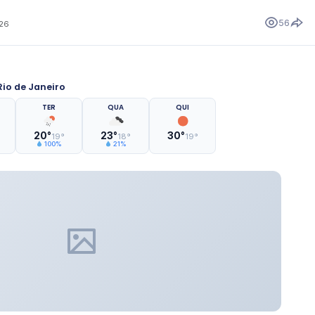
56
026
io de Janeiro
TER
QUA
QUI
20°
23°
30°
19°
18°
19°
100%
21%