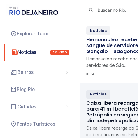
Notícias
Explorar Tudo
Hemonúcleo recebe
sangue de servidor
Gonçalo – saogoncal
Notícias
AO VIVO
Hemonúcleo recebe doa
servidores de São
Gonçalo saogoncalo.rj.g
Bairros
56
Blog Rio
Notícias
Caixa libera recarg
Cidades
para 41 mil benefici
Petrópolis na segun
diariodepetropolis.
Pontos Turísticos
Caixa libera recarga do 
mil beneficiários em Pet