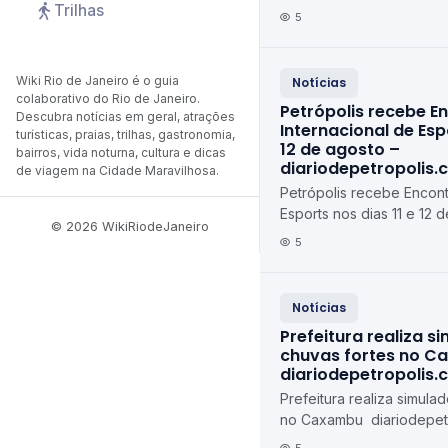
Trilhas
feira (10) diariodepetrop
5
Wiki Rio de Janeiro é o guia
Notícias
colaborativo do Rio de Janeiro.
Petrópolis recebe E
Descubra notícias em geral, atrações
Internacional de Espo
turísticas, praias, trilhas, gastronomia,
12 de agosto –
bairros, vida noturna, cultura e dicas
diariodepetropolis.
de viagem na Cidade Maravilhosa.
Petrópolis recebe Encont
Esports nos dias 11 e 12 d
© 2026 WikiRiodeJaneiro
agosto diariodepetropoli
5
Notícias
Prefeitura realiza s
chuvas fortes no C
diariodepetropolis.
Prefeitura realiza simula
no Caxambu diariodepetr