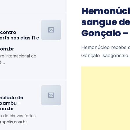
olis.com.br
Hemonúcl
sangue de
Gonçalo –
ncontro
rts nos dias 11 e
Hemonúcleo recebe d
com.br
Gonçalo saogoncalo.r
ro Internacional de
e
s.com.br
imulado de
axambu –
com.br
do de chuvas fortes
opolis.com.br