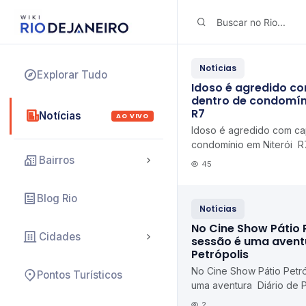
Notícias
Explorar Tudo
Idoso é agredido c
dentro de condomíni
R7
Notícias
AO VIVO
Idoso é agredido com ca
condomínio em Niterói R
Bairros
45
Blog Rio
Notícias
No Cine Show Pátio 
Cidades
sessão é uma aventu
Petrópolis
No Cine Show Pátio Petró
Pontos Turísticos
uma aventura Diário de P
2