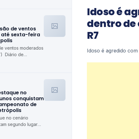
Idoso é a
dentro de
isão de ventos
R7
até sexta-feira
polis
 de ventos moderados
Idoso é agredido com
7) Diário de
destaque no
lunos conquistam
campeonato de
etrópolis
que no cenário
stam segundo lugar
ê Diário de