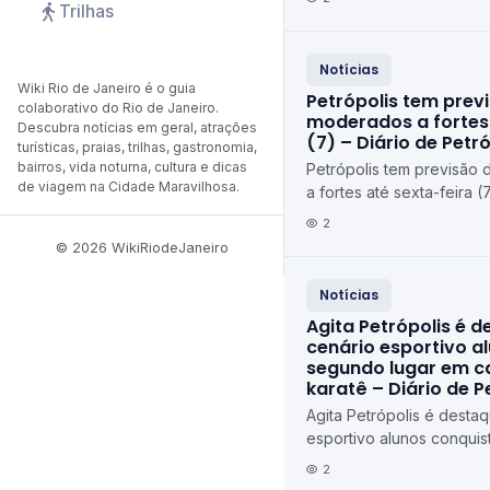
Trilhas
Notícias
Wiki Rio de Janeiro é o guia
Petrópolis tem prev
colaborativo do Rio de Janeiro.
moderados a fortes 
Descubra notícias em geral, atrações
(7) – Diário de Petró
turísticas, praias, trilhas, gastronomia,
bairros, vida noturna, cultura e dicas
Petrópolis tem previsão
de viagem na Cidade Maravilhosa.
a fortes até sexta-feira (
Petrópolis
2
© 2026 WikiRiodeJaneiro
Notícias
Agita Petrópolis é 
cenário esportivo a
segundo lugar em 
karatê – Diário de P
Agita Petrópolis é desta
esportivo alunos conqui
em campeonato de karat
2
Petrópolis