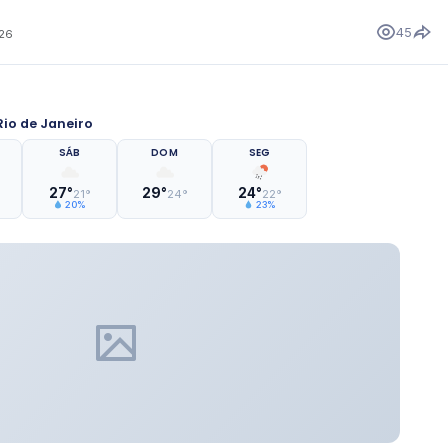
45
026
io de Janeiro
SÁB
DOM
SEG
27°
29°
24°
21°
24°
22°
20%
23%