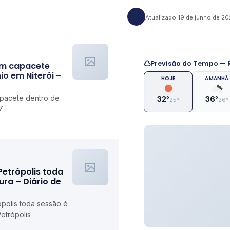
Atualizado 19 de junho de 2
Previsão do Tempo — R
om capacete
o em Niterói –
HOJE
AMANHÃ
pacete dentro de
32°
36°
25°
26°
7
Petrópolis toda
ra – Diário de
polis toda sessão é
etrópolis