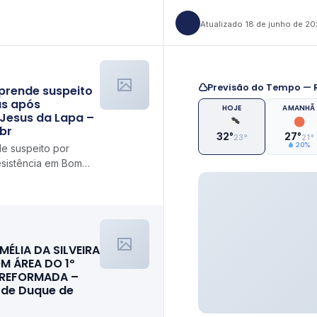
Atualizado 18 de junho de 2
Previsão do Tempo — R
 prende suspeito
as após
HOJE
AMANHÃ
 Jesus da Lapa –
br
32°
27°
23°
21°
20%
de suspeito por
esistência em Bom
oeste.com.br
MÉLIA DA SILVEIRA
M ÁREA DO 1º
 REFORMADA –
l de Duque de