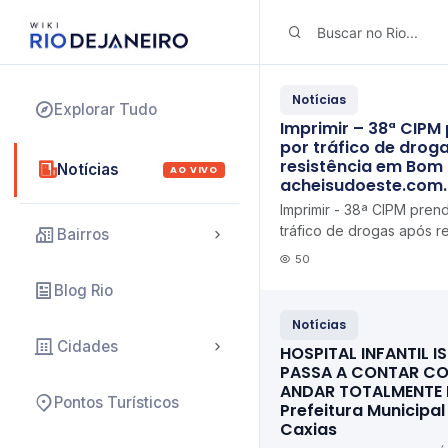
Notícias
Explorar Tudo
Imprimir – 38ª CIPM
por tráfico de drog
resistência em Bom
Notícias
AO VIVO
acheisudoeste.com.
Imprimir - 38ª CIPM pren
tráfico de drogas após r
Bairros
Jesus da Lapa acheisud
50
Blog Rio
Notícias
Cidades
HOSPITAL INFANTIL IS
PASSA A CONTAR CO
ANDAR TOTALMENTE
Pontos Turísticos
Prefeitura Municipa
Caxias