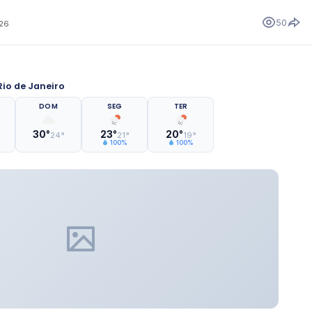
50
026
io de Janeiro
DOM
SEG
TER
30°
23°
20°
24°
21°
19°
100%
100%