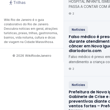
HOSPITAL INFANTIL ISMÉL
Trilhas
PASSA A CONTAR COM Á
TOTALMENTE REFORMADA
2
Municipal de Duque de C
Wiki Rio de Janeiro é o guia
colaborativo do Rio de Janeiro.
Descubra notícias em geral, atrações
Notícias
turísticas, praias, trilhas, gastronomia,
Falso médico é pres
bairros, vida noturna, cultura e dicas
durante atendiment
de viagem na Cidade Maravilhosa.
câncer em Nova Igu
diariodorio.com
© 2026 WikiRiodeJaneiro
Falso médico é preso em 
atendimento a criança c
Iguaçu diariodorio.com
2
Notícias
Prefeitura de Nova I
Gabinete de Crise e
preventivas diante 
ventos fortes – Pre