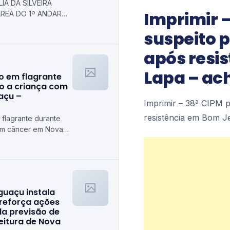
IA DA SILVEIRA
Imprimir 
REA DO 1º ANDAR
 Prefeitura
suspeito p
axias
após resi
Lapa – ac
o em flagrante
o a criança com
açu –
Imprimir – 38ª CIPM p
resistência em Bom J
flagrante durante
om câncer em Nova
guaçu instala
 reforça ações
da previsão de
feitura de Nova