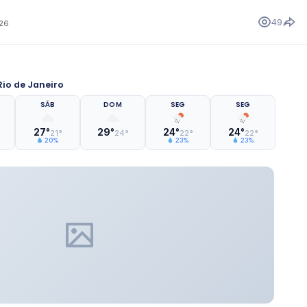
49
026
io de Janeiro
SÁB
DOM
SEG
SEG
27°
29°
24°
24°
21°
24°
22°
22°
20%
23%
23%