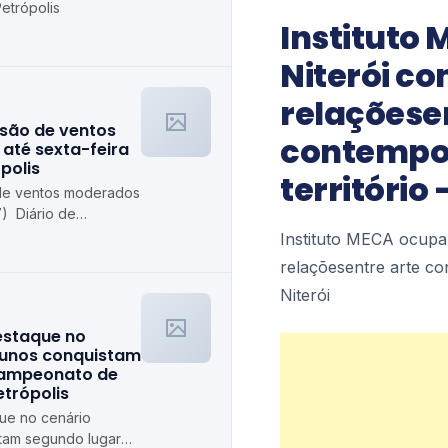
etrópolis
Instituto
Niterói c
relaçõese
isão de ventos
contempor
até sexta-feira
polis
território 
 de ventos moderados
7) Diário de
Instituto MECA ocupa
relaçõesentre arte con
Niterói
destaque no
lunos conquistam
campeonato de
etrópolis
que no cenário
stam segundo lugar