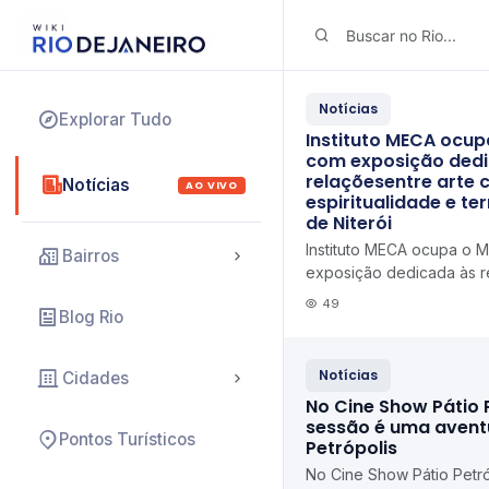
Notícias
Explorar Tudo
Instituto MECA ocup
com exposição ded
relaçõesentre arte
Notícias
AO VIVO
espiritualidade e ter
de Niterói
Instituto MECA ocupa o M
Bairros
exposição dedicada às r
contemporânea, espiritua
49
Blog Rio
território Diário de Niter...
Notícias
Cidades
No Cine Show Pátio 
sessão é uma aventu
Pontos Turísticos
Petrópolis
No Cine Show Pátio Petró