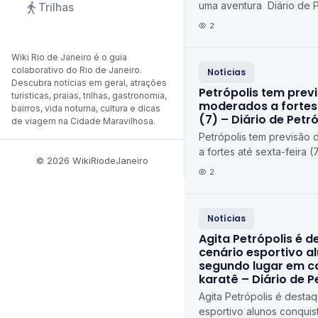
uma aventura Diário de P
Trilhas
2
Wiki Rio de Janeiro é o guia
colaborativo do Rio de Janeiro.
Notícias
Descubra notícias em geral, atrações
Petrópolis tem prev
turísticas, praias, trilhas, gastronomia,
moderados a fortes 
bairros, vida noturna, cultura e dicas
(7) – Diário de Petró
de viagem na Cidade Maravilhosa.
Petrópolis tem previsão
a fortes até sexta-feira (
© 2026 WikiRiodeJaneiro
Petrópolis
2
Notícias
Agita Petrópolis é 
cenário esportivo a
segundo lugar em 
karatê – Diário de P
Agita Petrópolis é desta
esportivo alunos conqui