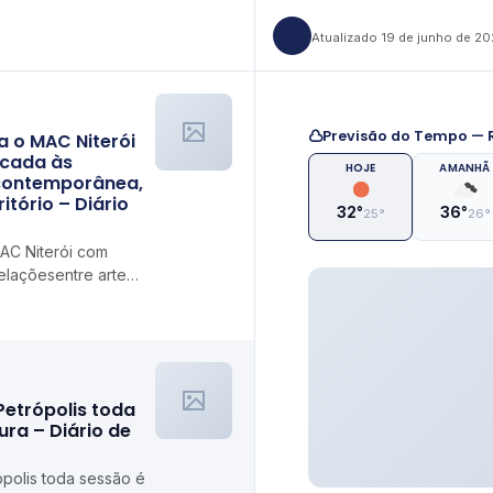
Atualizado 19 de junho de 2
Previsão do Tempo — R
a o MAC Niterói
icada às
HOJE
AMANHÃ
 contemporânea,
ritório – Diário
32°
36°
25°
26°
AC Niterói com
elaçõesentre arte
lidade e
Petrópolis toda
ra – Diário de
polis toda sessão é