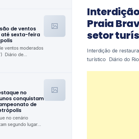
Interdição
Praia Bra
isão de ventos
setor turís
até sexta-feira
polis
 de ventos moderados
Interdição de restaur
7) Diário de
turístico Diário do Rio
destaque no
lunos conquistam
campeonato de
etrópolis
que no cenário
stam segundo lugar
ê Diário de