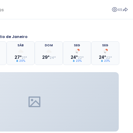
49
026
io de Janeiro
SÁB
DOM
SEG
SEG
27°
29°
24°
24°
21°
24°
22°
22°
20%
23%
23%