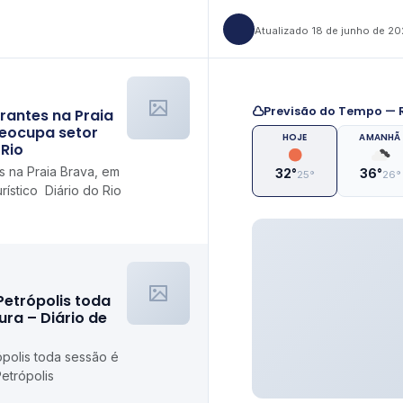
Atualizado 18 de junho de 2
Previsão do Tempo — R
rantes na Praia
reocupa setor
HOJE
AMANHÃ
 Rio
s na Praia Brava, em
32°
36°
25°
26°
rístico Diário do Rio
Petrópolis toda
ra – Diário de
polis toda sessão é
etrópolis