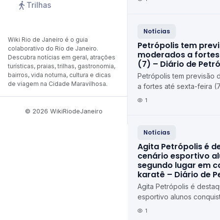
Trilhas
Notícias
Wiki Rio de Janeiro é o guia
Petrópolis tem prev
colaborativo do Rio de Janeiro.
moderados a fortes 
Descubra notícias em geral, atrações
(7) – Diário de Petró
turísticas, praias, trilhas, gastronomia,
bairros, vida noturna, cultura e dicas
Petrópolis tem previsão
de viagem na Cidade Maravilhosa.
a fortes até sexta-feira (
Petrópolis
1
© 2026 WikiRiodeJaneiro
Notícias
Agita Petrópolis é 
cenário esportivo a
segundo lugar em 
karatê – Diário de P
Agita Petrópolis é desta
esportivo alunos conqui
em campeonato de karat
1
Petrópolis