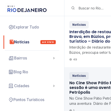
Notícias
Explorar Tudo
Interdição de restau
Brava, em Búzios, p
turístico – Diário do
Notícias
AO VIVO
Interdição de restaurante
Búzios, preocupa setor tu
Bairros
49
Blog Rio
Notícias
No Cine Show Pátio 
Cidades
sessão é uma aventu
Petrópolis
No Cine Show Pátio Petró
Pontos Turísticos
uma aventura Diário de P
1