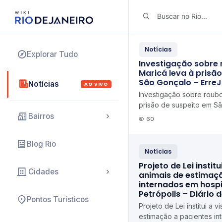
Notícias
Explorar Tudo
Investigação sobre
Maricá leva à prisã
São Gonçalo – ErreJ
Notícias
AO VIVO
Investigação sobre roubo
prisão de suspeito em S
Notícias
Bairros
60
Blog Rio
Notícias
Projeto de Lei institu
Cidades
animais de estimaç
internados em hospi
Petrópolis – Diário 
Pontos Turísticos
Projeto de Lei institui a v
estimação a pacientes in