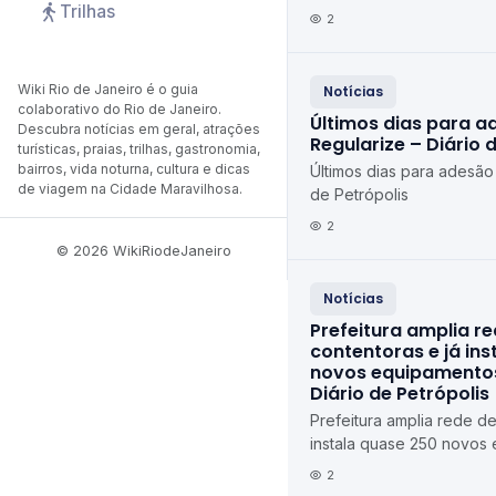
Trilhas
de Petrópolis Diário de P
2
Wiki Rio de Janeiro é o guia
Notícias
colaborativo do Rio de Janeiro.
Últimos dias para a
Descubra notícias em geral, atrações
Regularize – Diário 
turísticas, praias, trilhas, gastronomia,
bairros, vida noturna, cultura e dicas
Últimos dias para adesão
de viagem na Cidade Maravilhosa.
de Petrópolis
2
© 2026 WikiRiodeJaneiro
Notícias
Prefeitura amplia r
contentoras e já in
novos equipamentos
Diário de Petrópolis
Prefeitura amplia rede de
instala quase 250 novos
Petrópolis Diário de Petr
2