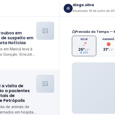
diogo.silva
di
Atualizado 16 de junho de 2
Previsão do Tempo — R
 roubos em
o de suspeito em
HOJE
AMANHÃ
ota Notícias
s em Maricá leva à
26°
31°
22°
23°
20%
ão Gonçalo ErreJota
i a visita de
ão a pacientes
tais de
de Petrópolis
isita de animais de
ternados em hospitais