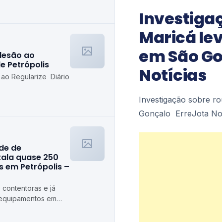
etrópolis
Investiga
Maricá lev
em São Go
desão ao
de Petrópolis
Notícias
 ao Regularize Diário
Investigação sobre r
Gonçalo ErreJota Not
ede de
stala quase 250
 em Petrópolis –
 contentoras e já
 equipamentos em
ópolis