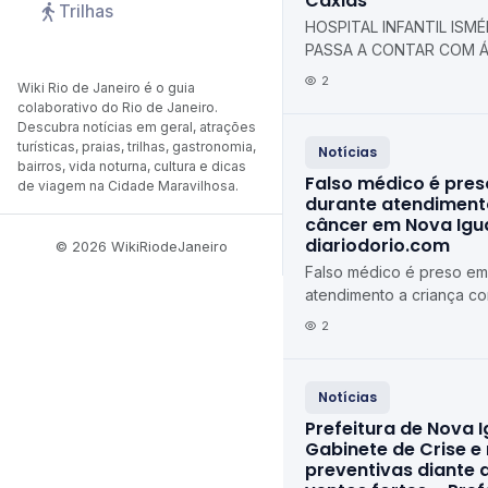
Caxias
Trilhas
HOSPITAL INFANTIL ISMÉL
PASSA A CONTAR COM Á
TOTALMENTE REFORMADA
2
Wiki Rio de Janeiro é o guia
Municipal de Duque de C
colaborativo do Rio de Janeiro.
Descubra notícias em geral, atrações
turísticas, praias, trilhas, gastronomia,
Notícias
bairros, vida noturna, cultura e dicas
Falso médico é pres
de viagem na Cidade Maravilhosa.
durante atendiment
câncer em Nova Igu
diariodorio.com
© 2026 WikiRiodeJaneiro
Falso médico é preso em 
atendimento a criança c
Iguaçu diariodorio.com
2
Notícias
Prefeitura de Nova I
Gabinete de Crise e
preventivas diante 