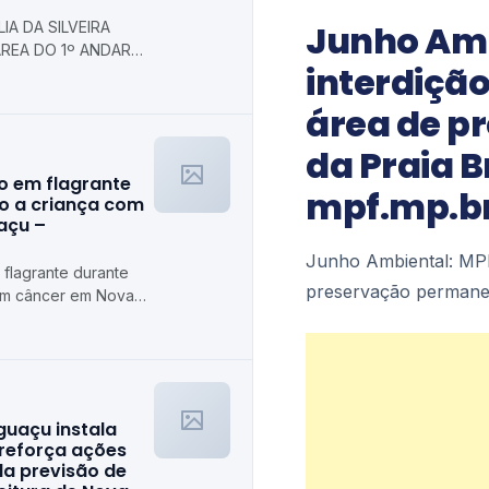
Junho Amb
IA DA SILVEIRA
REA DO 1º ANDAR
interdiçã
 Prefeitura
axias
área de p
da Praia B
o em flagrante
mpf.mp.b
o a criança com
açu –
Junho Ambiental: MPF
flagrante durante
preservação permanen
om câncer em Nova
guaçu instala
 reforça ações
da previsão de