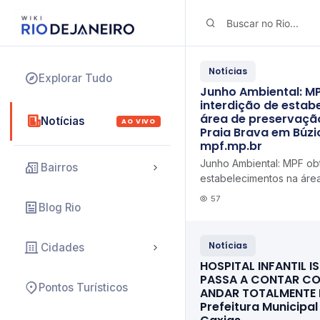
Notícias
Explorar Tudo
Junho Ambiental: M
interdição de estab
área de preservaçã
Notícias
AO VIVO
Praia Brava em Búzi
mpf.mp.br
Junho Ambiental: MPF ob
Bairros
estabelecimentos na áre
permanente da Praia Bra
57
Blog Rio
(RJ) mpf.mp.br
Notícias
Cidades
HOSPITAL INFANTIL IS
PASSA A CONTAR CO
Pontos Turísticos
ANDAR TOTALMENTE
Prefeitura Municipa