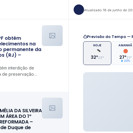
Atualizado 18 de junho de 2
Previsão do Tempo — R
PF obtém
elecimentos na
HOJE
AMANHÃ
o permanente da
os (RJ) –
32°
27°
23°
21°
20%
tém interdição de
a de preservação
va em Búzios
MÉLIA DA SILVEIRA
M ÁREA DO 1º
 REFORMADA –
l de Duque de