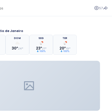
57
026
io de Janeiro
DOM
SEG
TER
30°
23°
20°
24°
21°
19°
100%
100%