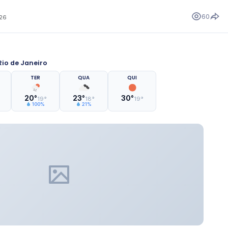
60
026
io de Janeiro
TER
QUA
QUI
20°
23°
30°
19°
18°
19°
100%
21%