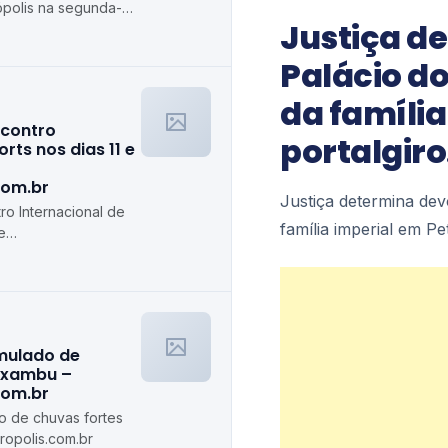
rópolis na segunda-
Justiça d
olis.com.br
Palácio d
da família
ncontro
portalgir
rts nos dias 11 e
com.br
Justiça determina dev
ro Internacional de
família imperial em P
e
s.com.br
imulado de
axambu –
com.br
do de chuvas fortes
opolis.com.br