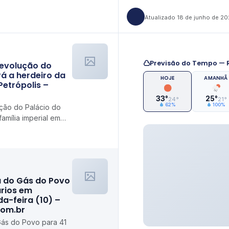
Atualizado 18 de junho de 2
Previsão do Tempo — R
devolução do
á a herdeiro da
HOJE
AMANHÃ
Petrópolis –
33°
25°
24°
21°
62%
100%
ção do Palácio do
amília imperial em
m
a do Gás do Povo
ários em
da-feira (10) –
com.br
Gás do Povo para 41