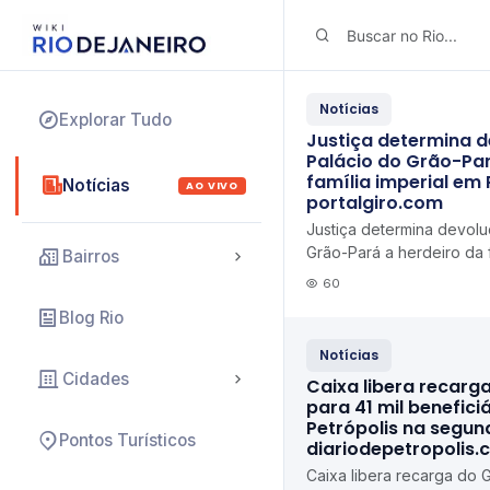
Notícias
Explorar Tudo
Justiça determina 
Palácio do Grão-Par
família imperial em 
Notícias
AO VIVO
portalgiro.com
Justiça determina devolu
Grão-Pará a herdeiro da f
Bairros
Petrópolis portalgiro.co
60
Blog Rio
Notícias
Cidades
Caixa libera recarg
para 41 mil benefici
Petrópolis na segun
Pontos Turísticos
diariodepetropolis.
Caixa libera recarga do 