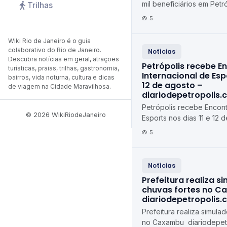
mil beneficiários em Pet
Trilhas
feira (10) diariodepetrop
5
Wiki Rio de Janeiro é o guia
colaborativo do Rio de Janeiro.
Notícias
Descubra notícias em geral, atrações
Petrópolis recebe E
turísticas, praias, trilhas, gastronomia,
Internacional de Espo
bairros, vida noturna, cultura e dicas
12 de agosto –
de viagem na Cidade Maravilhosa.
diariodepetropolis.
Petrópolis recebe Encont
© 2026 WikiRiodeJaneiro
Esports nos dias 11 e 12 d
agosto diariodepetropoli
5
Notícias
Prefeitura realiza s
chuvas fortes no C
diariodepetropolis.
Prefeitura realiza simula
no Caxambu diariodepetr