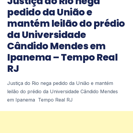
Justiça do Rio nega
CONTAR COM ÁREA DO 1º ANDAR TOTALMENTE
pedido da União e
REFORMADA Prefeitura Municipal de Duque de
2
Caxias
mantém leilão do prédio
Notícias
da Universidade
Falso médico é preso em flagrante
Cândido Mendes em
durante atendimento a criança com
câncer em Nova Iguaçu –
Ipanema – Tempo Real
diariodorio.com
Falso médico é preso em flagrante durante
RJ
atendimento a criança com câncer em Nova
Iguaçu diariodorio.com
2
Justiça do Rio nega pedido da União e mantém
leilão do prédio da Universidade Cândido Mendes
Notícias
em Ipanema Tempo Real RJ
Prefeitura de Nova Iguaçu instala
Gabinete de Crise e reforça ações
preventivas diante da previsão de
ventos fortes – Prefeitura de Nova
Iguaçu