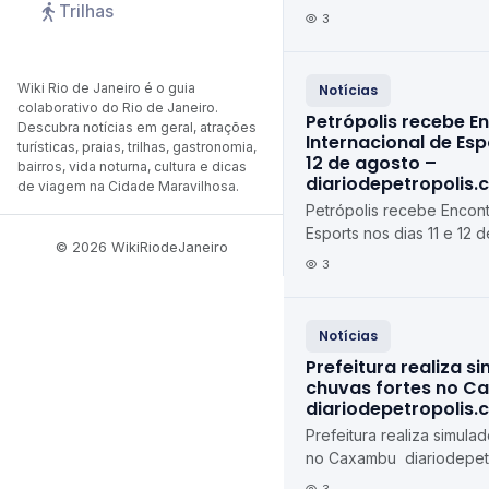
Trilhas
feira (10) diariodepetrop
3
Wiki Rio de Janeiro é o guia
Notícias
colaborativo do Rio de Janeiro.
Petrópolis recebe E
Descubra notícias em geral, atrações
Internacional de Espo
turísticas, praias, trilhas, gastronomia,
12 de agosto –
bairros, vida noturna, cultura e dicas
diariodepetropolis.
de viagem na Cidade Maravilhosa.
Petrópolis recebe Encont
Esports nos dias 11 e 12 d
© 2026 WikiRiodeJaneiro
agosto diariodepetropoli
3
Notícias
Prefeitura realiza s
chuvas fortes no C
diariodepetropolis.
Prefeitura realiza simula
no Caxambu diariodepetr