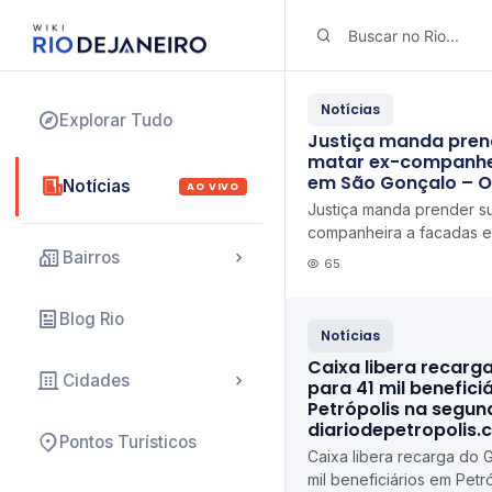
Notícias
Explorar Tudo
Justiça manda pren
matar ex-companhe
em São Gonçalo – O
Notícias
AO VIVO
Justiça manda prender su
companheira a facadas 
Dia
Bairros
65
Blog Rio
Notícias
Caixa libera recarg
Cidades
para 41 mil benefici
Petrópolis na segun
diariodepetropolis.
Pontos Turísticos
Caixa libera recarga do 
mil beneficiários em Pet