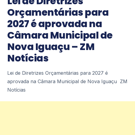
Lei de Diretrizes
Petrópolis Diário de Petrópolis
2
Orçamentárias para
2027 é aprovada na
Notícias
Câmara Municipal de
Últimos dias para adesão ao Regularize
– Diário de Petrópolis
Nova Iguaçu – ZM
Últimos dias para adesão ao Regularize Diário de
Petrópolis
Notícias
2
Lei de Diretrizes Orçamentárias para 2027 é
aprovada na Câmara Municipal de Nova Iguaçu ZM
Notícias
Prefeitura amplia rede de contentoras e
Notícias
já instala quase 250 novos
equipamentos em Petrópolis – Diário de
Petrópolis
Prefeitura amplia rede de contentoras e já instala
quase 250 novos equipamentos em
Petrópolis Diário de Petrópolis
2