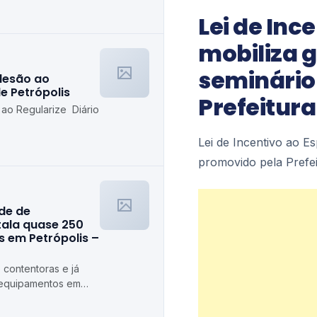
etrópolis
Lei de Inc
mobiliza 
seminário
desão ao
de Petrópolis
Prefeitura
 ao Regularize Diário
Lei de Incentivo ao E
promovido pela Prefe
ede de
stala quase 250
 em Petrópolis –
 contentoras e já
 equipamentos em
ópolis