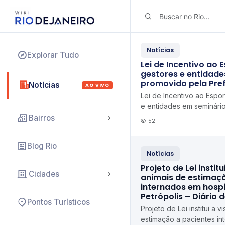
Notícias
Explorar Tudo
Lei de Incentivo ao 
gestores e entidade
promovido pela Pref
Notícias
AO VIVO
Lei de Incentivo ao Espor
e entidades em seminári
Prefeitura O Dia
Bairros
52
Blog Rio
Notícias
Projeto de Lei institu
Cidades
animais de estimaç
internados em hospi
Petrópolis – Diário 
Pontos Turísticos
Projeto de Lei institui a v
estimação a pacientes in