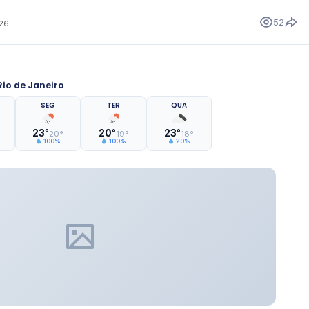
52
026
io de Janeiro
SEG
TER
QUA
23°
20°
23°
20°
19°
18°
100%
100%
20%