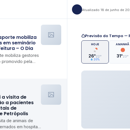
Atualizado 18 de junho de 2
Previsão do Tempo — R
Esporte mobiliza
s em seminário
HOJE
AMANHÃ
eitura – O Dia
te mobiliza gestores
26°
31°
22°
23°
20%
o promovido pela
i a visita de
ão a pacientes
tais de
de Petrópolis
isita de animais de
ternados em hospitais