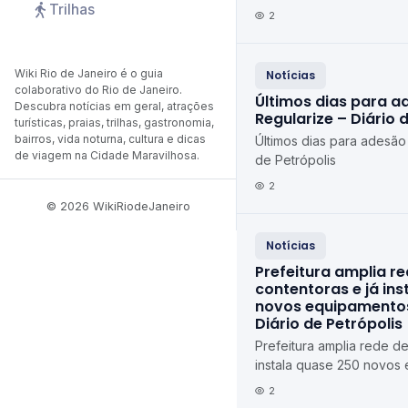
Trilhas
de Petrópolis Diário de P
2
Wiki Rio de Janeiro é o guia
Notícias
colaborativo do Rio de Janeiro.
Últimos dias para a
Descubra notícias em geral, atrações
Regularize – Diário 
turísticas, praias, trilhas, gastronomia,
bairros, vida noturna, cultura e dicas
Últimos dias para adesão
de viagem na Cidade Maravilhosa.
de Petrópolis
2
© 2026 WikiRiodeJaneiro
Notícias
Prefeitura amplia r
contentoras e já in
novos equipamentos
Diário de Petrópolis
Prefeitura amplia rede de
instala quase 250 novos
Petrópolis Diário de Petr
2