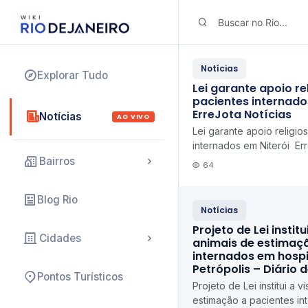
Notícias
Explorar Tudo
Lei garante apoio re
pacientes internado
ErreJota Notícias
Notícias
AO VIVO
Lei garante apoio religio
internados em Niterói Err
Bairros
64
Blog Rio
Notícias
Projeto de Lei institu
Cidades
animais de estimaç
internados em hospi
Petrópolis – Diário 
Pontos Turísticos
Projeto de Lei institui a v
estimação a pacientes in