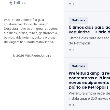
Trilhas
de Petrópolis Diário de P
2
Wiki Rio de Janeiro é o guia
Notícias
colaborativo do Rio de Janeiro.
Últimos dias para a
Descubra notícias em geral, atrações
Regularize – Diário 
turísticas, praias, trilhas, gastronomia,
bairros, vida noturna, cultura e dicas
Últimos dias para adesão
de viagem na Cidade Maravilhosa.
de Petrópolis
2
© 2026 WikiRiodeJaneiro
Notícias
Prefeitura amplia r
contentoras e já in
novos equipamentos
Diário de Petrópolis
Prefeitura amplia rede de
instala quase 250 novos
Petrópolis Diário de Petr
2