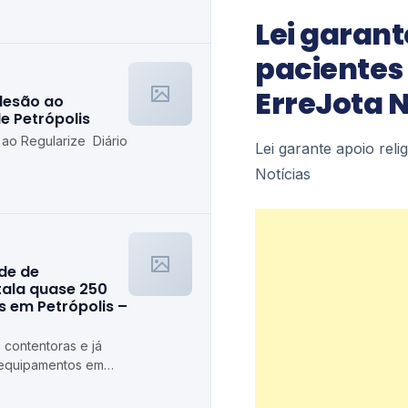
etrópolis
Lei garant
pacientes 
ErreJota N
desão ao
de Petrópolis
 ao Regularize Diário
Lei garante apoio rel
Notícias
ede de
stala quase 250
 em Petrópolis –
 contentoras e já
 equipamentos em
ópolis