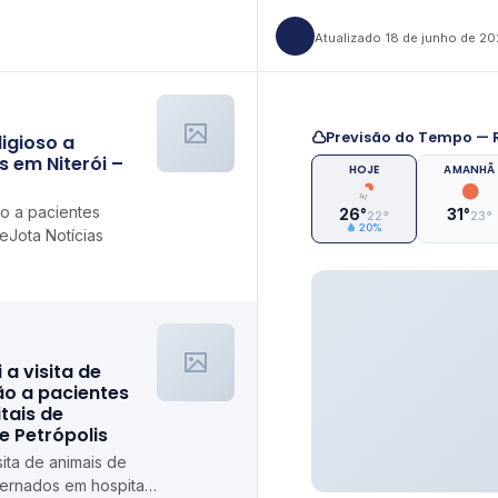
Atualizado 18 de junho de 2
Previsão do Tempo — R
ligioso a
s em Niterói –
HOJE
AMANHÃ
so a pacientes
26°
31°
22°
23°
20%
eJota Notícias
i a visita de
ão a pacientes
tais de
de Petrópolis
isita de animais de
ternados em hospitais