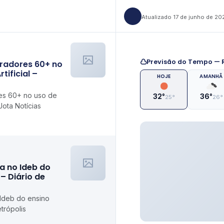
Atualizado 17 de junho de 20
Previsão do Tempo — R
radores 60+ no
tificial –
HOJE
AMANHÃ
es 60+ no uso de
32°
36°
25°
26°
eJota Notícias
a no Ideb do
– Diário de
 Ideb do ensino
trópolis