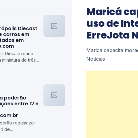
Maricá ca
uso de Inte
rópolis Diecast
ErreJota N
e carros em
stados em
ro.com
Maricá capacita morad
is Diecast reúne
Notícias
 miniatura de três
algiro.com
ra poderão
ções entre 12 e
.com.br
erão regularizar
14 de
de.com.br