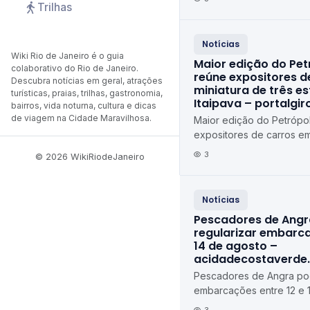
Trilhas
Notícias
Wiki Rio de Janeiro é o guia
Maior edição do Pet
colaborativo do Rio de Janeiro.
reúne expositores d
Descubra notícias em geral, atrações
miniatura de três e
turísticas, praias, trilhas, gastronomia,
Itaipava – portalgi
bairros, vida noturna, cultura e dicas
de viagem na Cidade Maravilhosa.
Maior edição do Petrópol
expositores de carros em
estados em Itaipava port
3
© 2026 WikiRiodeJaneiro
Notícias
Pescadores de Ang
regularizar embarca
14 de agosto –
acidadecostaverde
Pescadores de Angra pod
embarcações entre 12 e 
agosto acidadecostaver