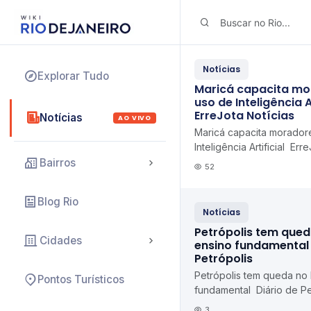
Notícias
Explorar Tudo
Maricá capacita mo
uso de Inteligência Ar
ErreJota Notícias
Notícias
AO VIVO
Maricá capacita morador
Inteligência Artificial Err
Bairros
52
Blog Rio
Notícias
Petrópolis tem qued
Cidades
ensino fundamental 
Petrópolis
Petrópolis tem queda no
Pontos Turísticos
fundamental Diário de Pe
3