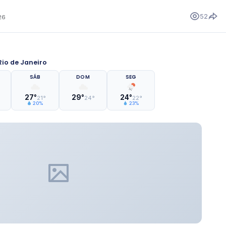
52
26
io de Janeiro
SÁB
DOM
SEG
27°
29°
24°
21°
24°
22°
20%
23%